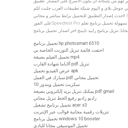
ظهر لهم من بإمكانه أن يكون الأسرع على المسار. تطبيق Speedtest حتى الان تم
المرات و حصلت على تقييم 4.4 من 5.0 نقطة قي جوجل بلاي و اليوم شبكة تطبيقات العرب جلبت لكم
احدث إصدار التطبيق للتحميل برابط مباشر و مجاني! Speedtest Pro هو تطبيق موثوق يسمح لك اختبار سرعة الإنترنت
على الفورSpeedtest Pro يمكنك من اختبار سرعة الإنترنت الخاص بك . ومشاهدة النتائج بسهولة تحميل برنامج تعلم
تحميل برنامج hp photosmart 6510
اختفت قائمة تنزيل التورنت الخاصة بي
تحميل الفيلم بصيغة mp4
ألاباما شهادة القارب pdf تنزيل
عرض الفيديو تحميل apk
سبارك في العمل pdf تحميل مجاني
سكربت تحميل ويندوز 10
يمكنك تنزيل بريد إلكتروني بصيغة pdf gmail
راديو راديو رفيع الخط تنزيل مجاني
تحميل برنامج تشغيل acer s3
تنزيلات رقمية مجانية قوالب عبر الإنترنت
تحميل برنامج windows 10 booster
تحميل الموسيقى مجانا للنادي