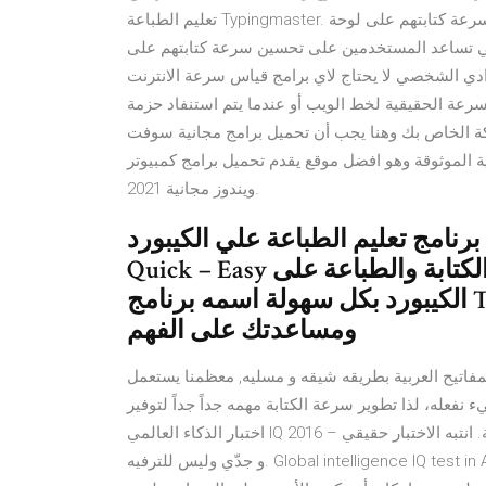
تعليم الطباعة Typingmaster. العديد من مستخدمي الحاسب الآلي يرغبون دائما في تحسن سرعة كتابتهم على لوحة
 التي تساعد المستخدمين على تحسين سرعة كتابتهم على
ي الشخصي لا يحتاج لاي برامج قياس سرعة الانترنت
لسرعة الحقيقية لخط الويب أو عندما يتم استنفاد حزمة
بكة الخاص بك وهنا يجب أن تحميل برامج مجانية سوفت
ية الموثوقة وهو افضل موقع يقدم تحميل برامج كمبيوتر
ويندوز مجانية 2021.
مج تعليم الطباعة علي الكيبورد Typing Quick – Easy: Typing
Quick – Easy هو برنامج رائع كثيرآ للتعلم بسرعة فائقة والكتابة والطباعة على
الكيبورد بكل سهولة اسمه برنامج Typing quick easy التعليم السريع لتعليمك
ومساعدتك على الفهم
فاتيح العربية بطريقه شيقه و مسليه, معظمنا يستعمل
عله، لذا تطوير سرعة الكتابة مهمه جداً جداً لتوفير
اختبار الذكاء العالمي IQ 2016 – اختبار نيرونت للذكاء مكوّن من 40 اسئلة ذكاء مع الحلول ـ الاجوبة. انتبه الاختبار حقيقي
و جدّي وليس للترفيه. Global intelligence IQ test in Arabic. ابدأ اختبار الذكاء قم بالاشتراك في سباق الطباعة في