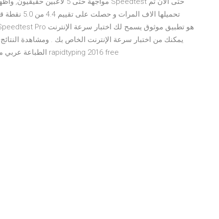
مواجهة حتى 5 لاعبين حقيقيون, وأ
تحميلها الاف 
الطباعة عربي مجانا, تنزيل برنامج رابيد تايبنج اخر اصدار, تحميل برنامج rapidtyping 2016 free