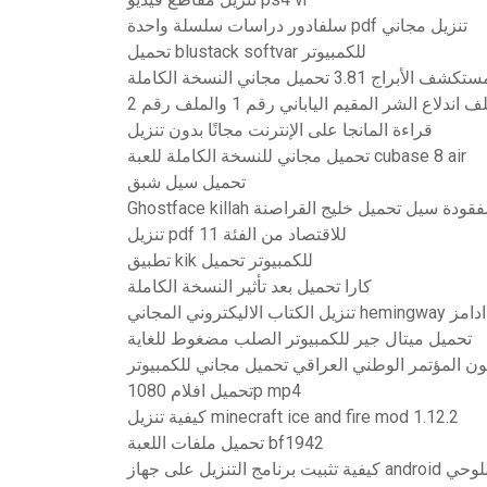
سلفادور دراسات سلسلة واحدة pdf تنزيل مجاني
تحميل blustack softvar للكمبيوتر
شف الأبراج 3.81 تحميل مجاني النسخة الكاملة
اندلاع الشر المقيم الياباني رقم 1 والملف رقم 2
قراءة المانجا على الإنترنت مجانًا بدون تنزيل
تحميل مجاني للنسخة الكاملة للعبة cubase 8 air
تحميل سيل شبق
 الأشرطة المفقودة سيل تحميل خليج القراصنة
تنزيل pdf للاقتصاد من الفئة 11
تطبيق kik للكمبيوتر تحميل
كارا تحميل بعد تأثير النسخة الكاملة
hemi قصص نيك ادامز
تحميل ميتال جير للكمبيوتر الصلب مضغوط للغاية
 المؤتمر الوطني العراقي تحميل مجاني للكمبيوتر
تحميل افلام 1080p mp4
كيفية تنزيل minecraft ice and fire mod 1.12.2
تحميل ملفات اللعبة bf1942
بيت برنامج التنزيل على جهاز android اللوحي