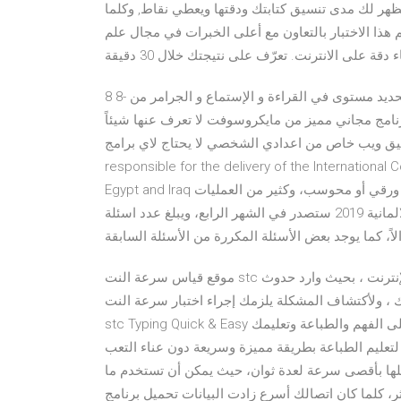
ى تنسيق كتابتك ودقتها ويعطي نقاط, وكلما Apr 30, 2020 انضم لآلاف
 هذا الاختبار بالتعاون مع أعلى الخبرات في مجال علم
8 8- اختبار تحديد مستوى في القراءة و الإستماع و الجرامر من Kaplan international; 9 9- اختبار تحديد مستوى مقدم من
 الملك عبد العزيز; 10 75 برنامج مجاني مميز من مايكروسوفت لا تعرف عنها شيئاً ! Oct 28, 2020 برنامج طباعة
من اعدادي الشخصي لا يحتاج لاي برامج ICDL Arabia is the regional body
responsible for the delivery of the Internationa
Egypt and Iraq تعرف أكثر على: كيفية فتح حساب جديد، التسجيل في اختبار ورقي أو محوسب، وكثير من العمليات
الأخرى بمشاهدة العرض التوضيحي. اسئلة شهادة السواقة الالمانية 2019 ستصدر في الشهر الرابع، ويبلغ عدد اسئلة
موقع قياس سرعة النت stc يعتبر من أهم المواقع التي نستخدمها لمعرفة السرعة الحقيقية للإنترنت ، بحيث وارد حدوث
 ، ولأكتشاف المشكلة يلزمك إجراء اختبار سرعة النت
stc Typing Quick & Easy برنامج الطباعة يمكنك التعليم السريع لتعليمك ومساعدتك على الفهم والطباعة وتعليمك
 لتعليم الطباعة بطريقة مميزة وسريعة دون عناء التعب
يلها بأقصى سرعة لعدة ثوان، حيث يمكن أن تستخدم ما
تى أكثر، كلما كان اتصالك أسرع زادت البيانات تحميل برنامج