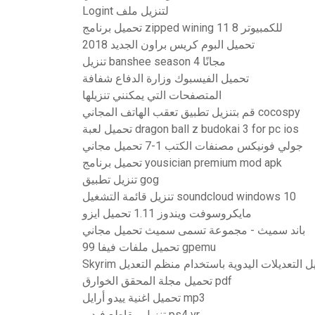
Logint لتنزيل ملف
تحميل برنامج zipped wining 11 8 للكمبيوتر
تحميل البوم كريس براون الجديد 2018
تنزيل banshee season 4 مجانًا
تحميل الفيسبوك وزارة الدفاع شفافة
المتصفحات التي يمكنني تنزيلها
قم بتنزيل تطبيق تعقب الهاتف المجاني cocospy
تحميل لعبة dragon ball z budokai 3 for pc ios
جولي فونيكس مصنفات الكتب 1-7 تحميل مجاني
تحميل برنامج yousician premium mod apk
تنزيل تطبيق gog
تنزيل قائمة التشغيل soundcloud windows 10
مايكروسوفت ويندوز 1.11 تحميل ايزو
باند سميث - مجموعة تسمى سميث تحميل مجاني
تحميل ملفات فيفا 99 gpemu
ة تنزيل التعديلات اليدوية باستخدام منظم التعديل
تحميل مجلة المحقق الخوارق pdf
تحميل اغنية ييدو أرايل mp3
تنزيل مقاطع فيديو ps4 vr