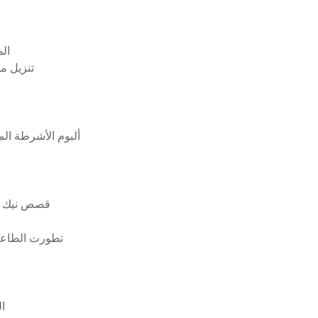
المستك
تنزيل ملف 
Ghostface killah ألبوم
تنزيل الكتاب الاليكتروني المجاني ngway
تطورت الطاعون
كيفية تث