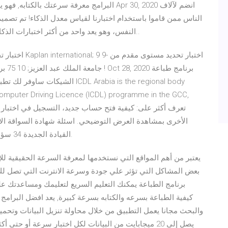
البرامج معرفة سرعتك بالكتابه, فهو يظهر لك مد
الناس ممن قاموا باستخدام اختبارنا لقياس معدل الذكاء! تم تصميم
النفس، وهو يعد واحد من أكثر اختبارات الذكاء دقة على الانترنت. تعرّف على نتيجتك خلال 30 دقيقة..
جامعة
الشيكات ساوفر لك تطبيق ويب خاص 
l Computer Driving Licence (ICDL) programme in the GCC,
القيادة الجديدة 34 سؤالاً، كما يوجد بعض الأسئلة المكررة من الأسئلة السابقة.
بعض المشاكل التي تؤثر علي جودة وسرعة الانترنت التي تصل لك
كيفية الطباعة بسرعه والكتابه بسرعة كبيرة, يعد افضل البرامج
والبحث مجانا يعمل التطبيق من خلال محاولة تنزيل البيانات وتحم
يصل إلى 20 ميجابايت من البيانات لكل اختبار سرعة أو ح