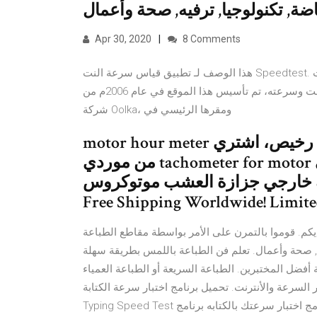
Apr 30, 2020
8 Comments
هذا الوصف لـ تطبيق قياس سرعة النت Speedtest. تطبيق سبيد تيست Speedtest لقياس سرعة النت هو عبارة عن
تطبيق وخدمة مجانية مقدمة من الويب تقوم بتحليل أداء الإنترنت وسرعته، تم تأسيس هذا الموقع في عام 2006م من
شركة Oolka، ومقرها الرئيسي في
motor hour meter رخيص، اشتري tachometer digital عالي الجودة مباشرة
من موردي tachometer for motor إعادة تعيين ساعة متر عداد سرعة رقمي
 جزازة العشب موتوكروس KTM الأسود RL-HM016R Enjoy
Free Shipping Worldwide! Limite
ديكم. قوموا بالتمرن على الأمر بواسطة مقاطع الطباعة
يه, صحة وأعمال. تعلم فن الطباعة باللمس بطريقة سهلة
ضل المختبرين. الطباعة السريعة أو الطباعة العمياء
أنترنت. تحميل برنامج اختبار سرعة الكتابة Typing speed test:
Typing Speed Test برنامج اختبار سرعتك بالكتابه برنامج Typing speed test ترفيهى وتحدى, يمكنك من خلال هذا