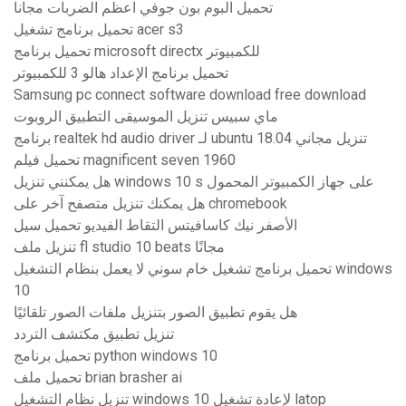
تحميل البوم بون جوفي اعظم الضربات مجانا
تحميل برنامج تشغيل acer s3
تحميل برنامج microsoft directx للكمبيوتر
تحميل برنامج الإعداد هالو 3 للكمبيوتر
Samsung pc connect software download free download
ماي سبيس تنزيل الموسيقى التطبيق الروبوت
برنامج realtek hd audio driver لـ ubuntu 18.04 تنزيل مجاني
تحميل فيلم magnificent seven 1960
هل يمكنني تنزيل windows 10 s على جهاز الكمبيوتر المحمول
هل يمكنك تنزيل متصفح آخر على chromebook
الأصفر نيك كاسافيتس التقاط الفيديو تحميل سيل
تنزيل ملف fl studio 10 beats مجانًا
تحميل برنامج تشغيل خام سوني لا يعمل بنظام التشغيل windows
10
هل يقوم تطبيق الصور بتنزيل ملفات الصور تلقائيًا
تنزيل تطبيق مكتشف التردد
تحميل برنامج python windows 10
تحميل ملف brian brasher ai
تنزيل نظام التشغيل windows 10 لإعادة تشغيل latop