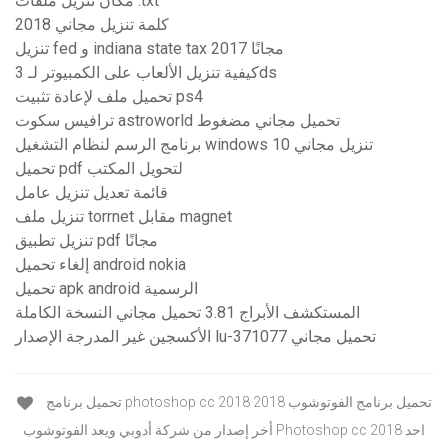
مكان تنزيل ملفات .txt
كلمة تنزيل مجاني 2018
تنزيل fed و indiana state tax 2017 مجانًا
كيفية تنزيل الألعاب على الكمبيوتر لـ 3ds
تحميل ملف لإعادة تثبيت ps4
ترافيس سكوت astroworld تحميل مجاني مضغوط
برنامج الرسم لنظام التشغيل windows 10 تنزيل مجاني
تحميل pdf لتحويل المكتب
قائمة تعديل تنزيل عامل
تنزيل ملف torrnet مقابل magnet
تنزيل تطبيق pdf مجانًا
إلغاء تحميل android nokia
تحميل apk android الرسمية
المستكشف الأبراج 3.81 تحميل مجاني النسخة الكاملة
الأكسجين غير المدرجة الإصدار lu-371077 تحميل مجاني
تحميل برنامج photoshop cc 2018 تحميل برنامج الفوتوشوب 2018
أخر إصدار من شركة أدوبي ويعد الفوتوشوب Photoshop cc 2018 احد