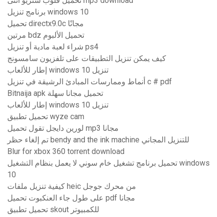
تحميل قلوب ستريو انثى mp3 download
برنامج تنزيل windows 10
تحميل directx9.0c مجانًا
مرتين bdz تحميل الألبوم
شراء لعبة مادية أو تنزيل ps4
كيف يمكن تنزيل التطبيقات على تلفزيون سامسونج
إطار للألعاب windows 10 تنزيل
أنماط وممارسات المبادئ الرشيقة في تنزيل c # pdf
Bitnaija apk تحميل مجانا سهلة
إطار للألعاب windows 10 تنزيل
تحميل تطبيق wyze cam
لورين دايجل تقول تحميل mp3 مجانا
تم إلغاء حظر bendy and the ink machine للتنزيل المجاني
Blur for xbox 360 torrent download
تحميل برنامج تشغيل خام سوني لا يعمل بنظام التشغيل windows
10
كيفية تنزيل ملفات heic من محرك جوجل
على طول جاء العنكبوت تحميل pdf مجانا
تحميل تطبيق skout للكمبيوتر