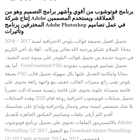
برنامج فوتوشوب من أقوي وأشهر برامج التصميم وهو من
إنتاج شركة Adobe العملاقة، ويستخدم المصممين
المحترفين برنامج Adobe Photoshop في عمل تصاميم
وتأثيرات
تحميل افضل تجميعة قوالب بلوجر الاحترافية لسنة 2017 – 2018
مجانا. السلام عليكم ورحمة الله تعالى وبركاته ، أهلا بك أخي الكريم
في تدوينة جديدة من تحميل قوالب البلوجر على مدونة جديد التقنية ,
أما بعد . FreeDownload PSD تحميل تصاميم فوتوشوب مفتوحة
بصيغة PSD مجانا وامكانية التعديل عليها بكل سهولة تحميل قالب
بلوجر تقنى رائع مميزات القالب خفيف مع واجهة رائعة يحتوى على
قائمة منسدلة علوية يحتوى على قائمة رئيسية منسدلة الت حصرياً
تحميل ستايلات فوتوشوب احترافية روعة لعام 2020 وهذه الستايلات
بلا شك ستضفي لمسة سحر وجمال وإحترافيه وإبداع على تصاميمك
. أقدم لكم أرقى ملفات وتصاميم الفيكتور الجاهزة للتعديل
بالاليستريتور الملفات تحتوي على تحميل برنامج فوتوشوب Adobe
PhotoShop CC 2017 مع التفعيل Download Adobe PhotoShop
CC 2017 with activate 2017 فوتوشوب 2017 مع