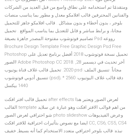
ومتقدمًا تم استخدامه على نطاق واسع من قبل العديد من الشركات
والفنانين المحترفين قالب افلامكو معدل و مطور بما يناسب منصات
بلوجر ، بدون أخطاء و بدون مشاكل . قالب افلامكو جاهز للتحميل
مجانا، و برابط مباشر و قابل للتعديل بما يناسب المواقع . تحميل
تصاميم فوتوشوب مفتوحة المصدر جاهزة بصيغة Psd رووعه
Brochure Design Template Free Graphic Design Psd Free
Photoshop تحميل نسخة فوتوشوب 2018 أفضل برنامج تعديل على
الصور! Adobe Photoshop CC 2018. أخر تحديث في ديسمبر 28,
2020. تحميل قالب غلاف قناة يوتيوب psd مجاناً. تنسيق الملف:
تنسيق أدوبي فوتوشوب (psd); دقة قالب غلاف اليوتيوب: 2560 *
1440 بيكسل
تحميل قالب افتر افكت after effects لعرض الصور ويعتبر هذا
القالب template من اهم قوالب الافتر افكت وهو عبارة عن سلايد
شو احترافي لعرض الصور photo slideshow وعرض الفيديوهات
ايضا مع نصوص بتأثيرات احترافية للافتر افكت CC, CS6, CS5, CS4
نبذه: قالب بلوجر احترافي متعدد الاستخدام كما أنه بسيط, خفيف