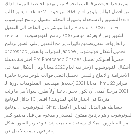
وسريع جدا، فمعظم قوالب بلوجر لاتمتاز بهذه الخاصية المهمة, لذلك
يعتبر قالب oddabe V1 من أفضل قوالب بلوجر لعام 2020 من حيث
التنسيق والاستخدام وسهولة التحكم. تحميل برنامج فوتوشوب cs6
برابط مباشر دون الحاجة الى التفعيل,Adobe Ps CS6 Lite Full
version 13,برنامج الفوتوشوب CS6 الشهير ومن لا يعرفه ,مباشر
برابط, واحد,سهل,تصميم,تاثيرات,برامج التعديل ,على الصور,برنامج
photoshop ,المؤترات والفلاتر,adobe , تحميل أشكال فوتوشوب
احترافية مذهلة Pro Photoshop Shapes حصرياً لعيونكم تحميل
أشكال الفوتوشوب الإحترافيه لعام 2020 مجاناً وهي أشكال قمة في
الاحترافية والابداع والتميز . تحميل أفضل قوالب بلوجر معربة جاهزة
مجانا 2021 (جديدة) مهندسي المعلوميات دورة الـ HtmL 23 فبراير
2021 مرحبًا أتمنى أن تكون بخير ، دعنا أولاً نطرح سؤالاً هل ما زلت
مترددًا في اختيار قالب لمدونتك؟ أفضل 10 بدائل لبرنامج
الفوتوشوب 1. برنامج Gimp ببساطة هو البديل المجاني الأفضل
لفوتوشوب و هو برنامج مفتوح المصدر و مدعوم من قبل مجتمع كبير
من المطورين , يمكنك بإستخدام جيمب إنشاء و تحرير الصور بشكل
إحترافي , جيمب لا يقل عن