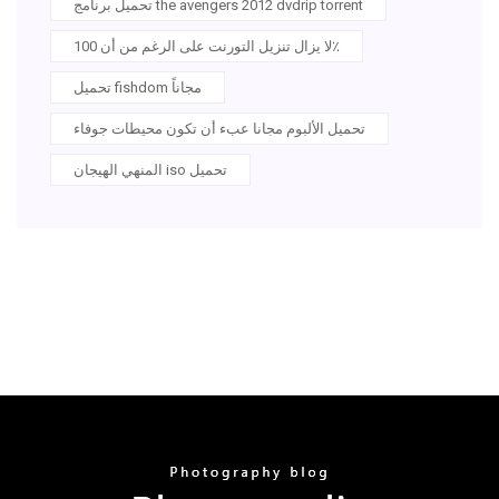
تحميل برنامج the avengers 2012 dvdrip torrent
لا يزال تنزيل التورنت على الرغم من أن 100٪
تحميل fishdom مجاناً
تحميل الألبوم مجانا عبء أن تكون محيطات جوفاء
المنهي الهيجان iso تحميل