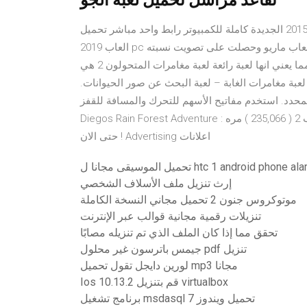
تقاعد مراسل تحميل لعبة الجو
تحميل لعبة مغامرات كراش 2015 ، تنزيل لعبة مغامرات كراش 2015 الجديدة كاملة للكمبيوتر رابط واحد مباشر تحميل
العاب 2019 pc هذه صفحة لعبة مغامرات ماريو في الغابة 2 إحدى العاب قسم العاب ماريو وحصلت على تصويت نسبته
4.4 بواسطة 324 لاعب وزار هذه الصفحة ( 14,345 ) حتى الان مما يعني انها لعبة رائعة لعبة مغامرات المتحولون 2 هي
لعبة مغامرات الغابة – لعبة البحث عن صور الحيوانات.
محدد. استخدم مفاتيح الأسهم للتحرك والمسافة للقفز.
Diegos Rain Forest Adventure : لعبة مغامرات الحلزون بوب 2 تم لعب لعبة مغامرات الحلزون بوب 2 ( 235,066 ) مره
حتى الان ! Advertising اعلانات
ل الموسيقى مجانا ل htc 1 android phone alarm
إرث تنزيل ملف الأسلاف الشخصي
موتوكروس جنون 2 تحميل مجاني النسخة الكاملة
تنزيلات رقمية مجانية قوالب عبر الإنترنت
تحقق مما إذا كان الملف الذي تم تنزيله مصابًا
جيمس باترسون غير محلول pdf تنزيل
لورين دايجل تقول تحميل mp3 مجانا
Ios 10.13.2 قم بتنزيل virtualbox
برنامج تشغيل msdasql تحميل ويندوز 7