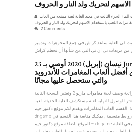
لعبة مغامرات ولد النار وبنت الماء 3 لعبة مغامرات ولد النار وبنت الماء الجزء الثالث في معبد الغابة لعبة ممتعه من العاب
2 Comments
يكوت فى الغابة ساعد كراش فى جمع المجوهرات وتدمير
س من مربعات تي ان تي التي من شأنها أن تحطم كراش
23 نيسان (إبريل) 2020 أوصي بـ Jungle Adventure 2 لهم الراغبين في تجربة
ن أفضل ألعاب المغامرات للأندرويد
والتي ستحصل عليها مجانًا
لاعب وزار هذه الصفحة ( 23,780 ) حتى الان مما يعني انها لعبة رائعة وصف لعبة مغامرات ماريو 2 وتعتبر النسخة الثانية
ثر للوصول للنهاية لعبة مستكشف الغابة الحديثة. لعبة
لصغير في عالم ماريو الحديثة 2016. يشمل هذا القسم العاب المغامرات ويقدم لكم موقع دكتور جيم –
dr-game احدث العاب المغامرات بروابط تحميل مباشرة وتورنت وكذالك روابط مقسمة , يمكنك متابعة هذا القسم في
الموقع باضافة موقع دكتور جيم – dr-game الي مفضلة متصفحك. لعبة مغامرات طرزان في الغابة Introduction. نرشح
تحميل العاب مغامرات يحتوى قسم تحميل العاب مغامرات