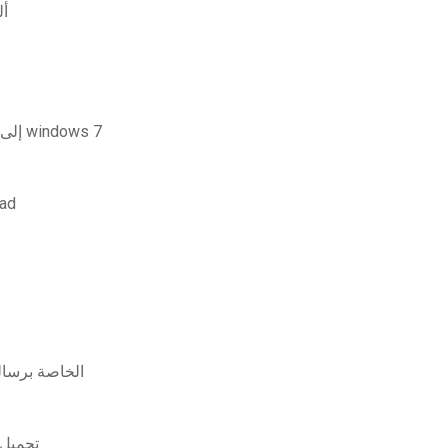
أل
تنزيل أداة الرجوع إلى إصدار أقدم من windows 10 إلى windows 7
تحم
لم يتم تنزيل تطبيقات e
تحميل ب