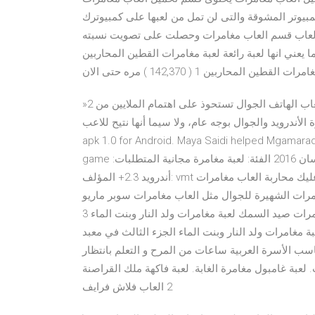
مبيوتر المشوقة والتى لن تمل من لعبها على كمبيوترك
العاب قسم العاب مغامرات وحصلت على تصويت نسبته
ر هذه الصفحة ( 24,131 ) حتى الان مما يعني انها لعبة رائعة لعبة مغامرات القطين المحاربين
»2 العاب مغامرات لا تزل الألعاب الإلكترونية الرقمية وخصوصًا ألعاب الهاتف الجوال تستحوذ على اهتمام الملايين من
الجوال بوجه عام، ولا سيما أنها نتيح للاعب. Download مغامرات مايا الصعيدي في الغابة
apk 1.0 for Android. Maya Saidi helped Mgamaradt
game وصف جزيرة المغامرات أحدث نسخة: 1.2 تاريخ النشر: 20 من نيسان 2016 الفئة: لعبة مغامرة مجانية المتطلبات:
أندرويد 2.3+ المؤلف: vmt الرئيسية أنت شخص الغابة الوحيد في هذه الجزيرة المغامرة ، عليك محاربة العاب مغامرات
ات الشهيرة للجوال مثل العاب مغامرات سوبر ماريو
والعاب مغامرات ماوكلى في الغابة و لعبة صب واي الجديدة ومغامرات صيد السمك لعبة مغامرات ولد النار وبنت الماء 3
مغامرات ولد النار وبنت الماء الجزء الثالث في معبد ‎مغامرات الغابة السحرية >> لعبة ناطقة باللغة العربية << لعبة
اسب الأسرة العربية ساعات من المرح و التعلم بانتظار
عبة غامبول مغامرة الغابة. لعبة فاكهة ملك القراصنة
2 العاب فلاش فرايف