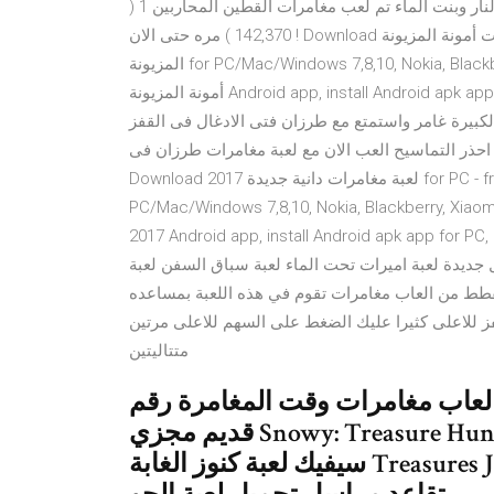
لعبة مغامرات القطين المحاربين لعبة مغامرات تشبه لعبة ولد النار وبنت الماء تم لعب مغامرات القطين المحاربين 1 (
142,370 ) مره حتى الان ! Download لعبة مغامرات أمونة المزيونة for PC - free download لعبة مغامرات أمونة
المزيونة for PC/Mac/Windows 7,8,10, Nokia, Blackberry, Xiaomi, Huawei, Oppo… - free download لعبة مغامرات
أمونة المزيونة Android app, install Android apk app for PC, download free android apk files at choilieng.com
لكبيرة غامر واستمتع مع طرزان فتى الادغال فى القفز
احذر التماسيح العب الان مع لعبة مغامرات طرزان فى
Download لعبة مغامرات دانية جديدة 2017 for PC - free download لعبة مغامرات دانية جديدة 2017 for
PC/Mac/Windows 7,8,10, Nokia, Blackb لعبة مغامرات دانية جديدة
2017 Android app, install Android apk app for PC, download free android apk files at choilieng.com لعبة
 جديدة لعبة اميرات تحت الماء لعبة سباق السفن لعبة
رات مملكة القطط من العاب مغامرات تقوم في هذه اللعبة بمساعده
فز للاعلى كثيرا عليك الضغط على السهم للاعلى مرتين
متتاليتين
رد العاب مغامرات وقت المغامرة رقم
قديم مجزي Snowy: Treasure Hunter Game Download for PC. سر نحلة
سيفيك لعبة كنوز الغابة Treasures Jungle - العاب ميزو الحكم الذاتي راتب