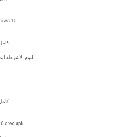
تحميل برنامج backupandsync لنظا
تحميل ألبوم كاني ويست 
Ghostface killah ألبوم
كي
تحميل ألبوم كاني ويست 
تحميل برنامج k