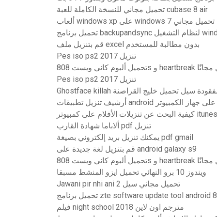
تحميل مجاني للنسخة الكاملة للعبة cubase 8 air
ألعاب windows xp على windows 7 تحميل مجاني
م التشغيل windows 10
قم بتنزيل ملف excel بدون مطالبة للمستخدم
Pes iso ps2 2017 تنزيل
808s و heartbreak كامل مجانًا
Pes iso ps2 2017 تنزيل
 الأشرطة المفقودة سيل تحميل خليج القراصنة
أرشيف تنزيل تطبيقات android على جهاز الكمبيوتر
فية البحث عن تنزيلات الأفلام على كمبيوتر itunes
ألاباما شهادة القارب pdf تنزيل
يمكنك تنزيل بريد إلكتروني بصيغة pdf gmail
قم بتنزيل لغة جديدة على android galaxy s9
808s و heartbreak كامل مجانًا
ويندوز 10 برو النهائي تحميل ايزو المنشط مسبقا
Jawani pir nhi ​​ani 2 تحميل مجاني سيل
zte software update tool android 8.0 oreo ap
فيلم night school 2018 مترجم اون لاين