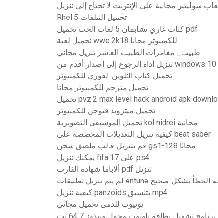
عاب سوليتير مجانية على الإنترنت لا تحتاج إلى تنزيل
Rhel 5 تحميل الملفات
كتاب غاري تشابمان 5 لغات الحب تحميل pdf
تحميل لعبة wwe 2k18 للكمبيوتر مجانا
طبيب_ مغامرات الطبيب العاشر تنزيل مجاني
تحميل كتاب التلوين الفوري للكمبيوتر
تحميل مترجم للكمبيوتر مجانا
يل pvz 2 max level hack android apk download
تحميل ميترويد فيوجن للكمبيوتر
تحميل الموسيقى التصويرية kol nidrei مجانية
كيفية تنزيل التعديلات المخصصة على beat saber
قم بتنزيل قالب ملصق شحن gs1-128 مجانًا
يمكنك تنزيل fifa 17 على ps4
ألاباما شهادة القارب pdf تنزيل
entun الخاصة برسالة الخطأ بشكل صحيح
كيفية تنزيل panzoids بتنسيق mp4
يوتيوب للدمى تحميل مجاني
رنامج تشغيل بطاقة بلوتوث محول ويندوز 7 64 بت