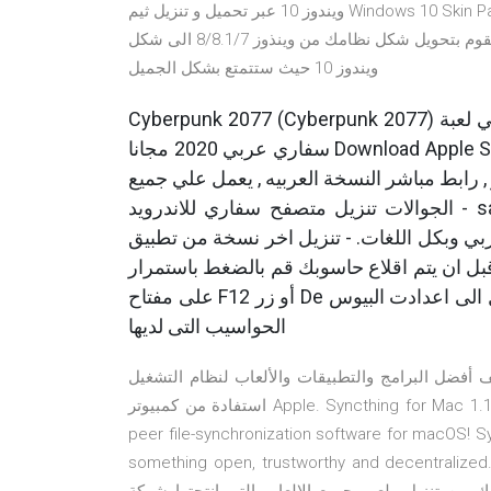
ويندوز 10 عبر تحميل و تنزيل ثيم Windows 10 Skin Pack للكمبيوتر الخاص بالوينذوز 10 مجانا وبرابط مباشر السلام
عليكم احبيتي الكرام , فى هذه التدوينة ساقدم لكم برنامج يقوم بتحويل شكل نظامك من وينذوز 8/8.1/7 الى شكل
ويندوز 10 حيث ستتمتع بشكل الجميل
Cyberpunk 2077 (Cyberpunk 2077) هي لعبة RPG وفق منظور شخصي تم تطويرها تحميل متصفح
سفاري عربي 2020 مجانا Download Apple Safari Browser free حصريا , افضل, أقوى, موقع,احسن ,
 رابط مباشر النسخة العربيه , يعمل علي جميع
الجوالات تنزيل متصفح سفاري للاندرويد - safari browser for android، safari browser android
وبكل اللغات. - تنزيل اخر نسخة من تطبيق OS for PC Package لانه متوافق مع جميع الحواسيب
 قبل ان يتم اقلاع حاسوبك قم بالضغط باستمرار
على مفتاح F12 أو زر De على لوحة المفاتيح الخاصة بك للدخول الى اعدادت البيوس Bios '' هناك بعض
الحواسيب التى لديها
 البرامج والتطبيقات والألعاب لنظام التشغيل Mac الذي يعمل بنظام التشغيل OS X. احصل على أقصى
استفادة من كمبيوتر Apple. Syncthing for Mac 1.12.1 Syncthing for Mac is a free and open-source peer-to-
peer file-synchronization software for macOS! S
something open, trustworthy and dec برنامج اكثر من بسيط حيث تم