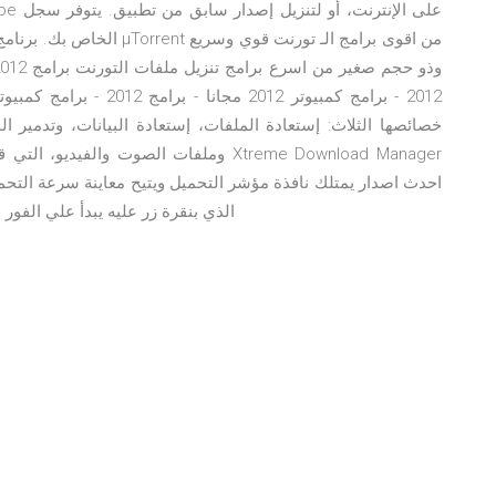
خصائصها الثلاث: إستعادة الملفات، إستعادة البيانات، وتدمير ا
وملفات الصوت والفيديو، التي قمت بحذفه
احدث اصدار يمتلك نافذة مؤشر التحميل ويتيح معاينة سرعة التحمي
آي فيديو يظهر مربع Download This Video الذي بنقرة زر عليه يبدأ 