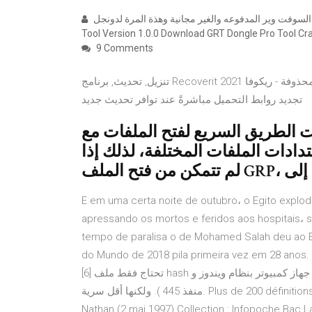
كراك جديد لاحد دونجلات السوفت وير المدفوعه والغير مجانية وهذة المرة لدونجل GRT وللاصدار الاول منه GRT Dongle PRO
Tool Version 1.0.0 Download GRT Dongle Pro Tool Cr
9 Comments
تنزيل, تحديث, برنامج Recoverit 2021 تطبيق مُشابه // برنامج استعادة الملفات المحذوفة - ريكوفا Recuva هااام - يتم
تجديد روابط التحميل مباشرةً عند توافر تحديث جديد
الطريق السريع لفتح الملفات مع GRP
دادات الملفات المختلفة، لذلك إذا
E em uma certa noite de outubro، o Egito explodi
apressando os mortos e feridos aos hospitais، s
tempo de paralisa o de Mohamed Salah deu ao Eg
do Mundo de 2018 pila primeira vez em 28 anos. ومن أجل وحدة matesploit و powershell empire و pth-winexe
[6] تحتاج فقط ملف hash وليس كلمة المرور. وهي الطريقة الأكثر شعبية ( وتعمل على أي جهاز كمبيوتر بنظام ويندوز و
منفذ 445 ). ولكنها أقل سرية. Plus de 200 définitions illustrée d'exemples et classées par thèmes. Editeur :
Nathan (2 mai 1997) Collection : Infopoche Bac L