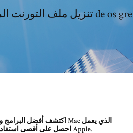
نت المتعدد de os gretchen
اكتشف أفضل البرامج والتطبيق
بنظام التشغيل OS X. احصل على أقصى استفادة من كمبيوتر Apple.