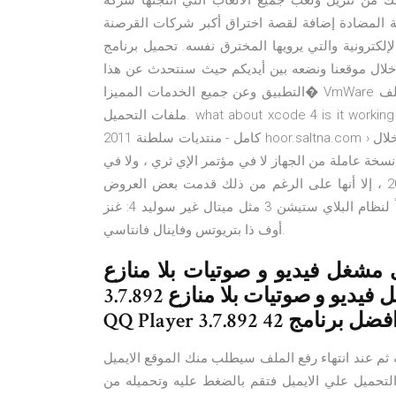
 ولعب جميع الالعاب التي انتجتها شركة Electronic Arts; FrostWire 6.8.7 برنامج تحميل
 المضادة إضافة لقصة اختراق أكبر شركات القرصنة
لإلكترونية والتي يرويها المخترق نفسه. تحميل برنامج cheat engine 6.4 من ميديا فاير, نقدم لكم برنامج شيت انجن
 خلال موقعنا ونضعه بين أيديكم حيث سنتحدث عن هذا
التطبيق وعن جميع الخدمات المميزا� VmWare لقبول العمل على نسخة الليون بفتح ملف Windows.bat مدمج مع
ملفات التحميل. what about xcode 4 is it working on th vm ware تحميل Xcode 3.2.5 and OS SDK 4.2 Beta-2
2011 كامل - منتديات سلطنة hoor.saltna.com › كشفت شركة سوني النقاب رسمياً عن جهازها البلاي ستيشن 3 خلال
 مايو سنة 2005 ، لكنها لم تعرض نسخة عاملة من الجهاز لا في مؤتمر الإي ثري ، ولا في
معرض ألعاب الفيديو في طوكيو في شهر سبتمبر من سنة 2005 ، إلا أنها على الرغم من ذلك قدمت بعض العروض
ولقطات الفيديو من بعض أهم ألعاب الفيديو التي ستصدر حصرياً لنظام البلاي ستيشن 3 مثل ميتال غير سوليد 4: غنز
أوف ذا بتريوتس وفاينال فانتاسي.
فيديو و صوتيات بلا منازع QQ Player QQ Player
3.7.892 تحميل برنامج تنزيل أقوى مشغل فيديو و صوتيات بلا منازع QQ Player
QQ Player 3.7.89 افضل برنامج 42
 ثم عند انتهاء رفع الملف سيطلب منك الموقع الايميل
الايميل فتقم بالضغط عليه وتحميله من IDM. سجّل الدخول إلى حساب