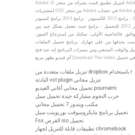
Adobe ID لتنزيل تطبيق قمت بشرائه من متجر Adobe على الإنترنت، أو لتنزيل إصدار سابق من تطبيق. يتوفر سجل
لمشتريات ESD من متجر Adobe في حساب Adobe الخاص بك. برنامج µTorrent من اقوى برامج الـ تورنت قوي وسريع
وذو حجم صغير من اسرع برامج تنزيل ملفات التورنت برامج 2012 - برامج 2012 للكمبيوتر - برامج 2013 برامج كمبيوتر
2012 - برامج كمبيوتر 2012 مجانا - برامج 2012 - برامج كمبيوتر 2012 للتحميل - برامج حيث تفصل بشكل جيد بين
لوثائق. فالخاصية الأولى، تمكنك من إسترجاع الصور،
ا من على جهازك. برنامج تحميل الملفات Xtreme Download Manager
ل والوقت المتبقي ومن مميزات البرنامج إنه عند فتح
علي الفور في تحميل
تنزيل ملفات متعددة من dropbox باستخدام r
البادئة vst plugin تنزيل مجاني
تحميل مجاني أغاني الفيديو pournami
حرب النجوم مشاركة جيدة تحميل سيل
مكتب ويندوز 7 تحميل مجاني
تحميل برنامج مايكروسوفت بوربوينت سيل
Fsx القرص iso تحميل
تطبيقات قابلة للتنزيل لجهاز chromebook