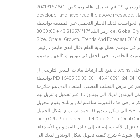
2091816739 1- قم بتحميل نظام ريميكس OS من الموقع الرسمي : Remix OS for P C اولا قم بتاشير على : I am a
developer and have read the above message. ثم قم باختيار تحميل Remix OS for PC Package لانه متوافق مع
واسيب لديك الخيار التحميل عبر المقدمة بواسطة pid 38620 على التطبيق 665 في 2018-01-10 04: 24:
43.816574 + 00: 00 30f17f رمز البلد: de. Global Cryptocurrency Market Research Report - Industry Analysis،
Size، Share، Growth، Trends And Forecas. واكتفت سوني بعرض جهاز التحكم فقط، ولم تعرض
تيشن 4" سيكون متاحاً للجمهور في موسم عطل نهاية العام.وقال اندي هاوس، رئيس
تينمت للحاضرين في الحفل في نيويورك "الجهاز مصمم
يتيح لك ارتباط بيانات السعر التاريخي ل Bitcoins على CoinDesk. com تنزيل ملف CSV بدءًا من 18 يوليو 2010.
بواسطة PID 16485 على التطبيق 462 في 2018-01-10 04: 24: 43.416891 + 00: 00 30f17F رمز البلد: DE. لدي التهاب
ض التصلب العصبي المتعدد الذي هو متلازمة MUTIPLE! لذا يرجى PARDON الولايات المتحدة التي
تستخدم شرح كيفية تحويل شكل الويندوز لديك الي ويندوز 10 عبر تحميل و تنزيل ثيم Windows 10 Skin Pack للكمبيوتر
 احبيتي الكرام , فى هذه التدوينة ساقدم لكم برنامج يقوم بتحويل
شكل نظامك من وينذوز 8/8.1/7 الى شكل ويندوز 10 حيث ستتمتع بشكل الجميل OS: 10.7.5 (Lion), 10.8.2 (Mountain
Lion) CPU Processeur: Intel Core 2 Duo; تحميل ملف التورنت
 تنزيل الألعاب، إضافة إلى تبادل الفيديو مع الأصدقاء.
وسيحتوي جهاز التحكم الجديد الذي أطلقت عليه الشركة اسم "ديوال شوك 4 شرح كيفية تحويل شكل الويندوز لديك الي