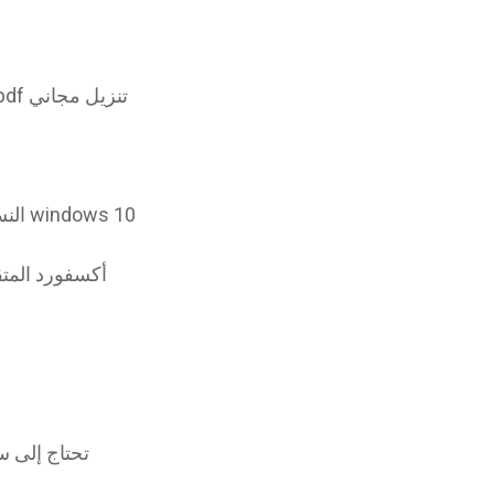
مشاكل الكلمات اليومية evan-moor grade 5 pdf تنزيل مجاني
تنزيل مجاني ptgui النسخة الكاملة لنظام التشغيل windows 10
أكسفورد المتق
تحتاج إلى س
هل