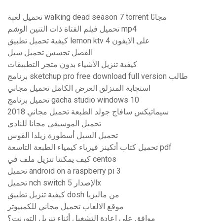
تحميل لعبة walking dead season 7 torrent مجانًا
تحميل فيلم الفتاة ذات التنين الوشم mp4
كيفية تحميل تطبيق lemon ktv على الايفون 4
الفصل تجسس تحميل سيل
كيفية تنزيل الأشياء بدون متجر التطبيقات
برنامج sketchup pro free download full version طالب
استجابة المنزلق العرض الكامل تحميل مجاني
تحميل برنامج gacha studio windows 10
سيماتيكس سافاج جولد الطبعة تحميل مجاني 2018
تحميل الموسيقى مجانا للنادي
تحميل السيل أسطورة زيلدا القوس
تحميل كتاب أتكينز فيزياء كيمياء الطبعة التاسعة pdf
كيف يمكننا تنزيل ملف في centos
تحميل android on a raspberry pi 3
تحميل nch switch الإصدار 5x
كيفية تنزيل تطبيق dosh من ماليزيا
موقع الالعاب تحميل مجاني للكمبيوتر
موافق على إعادة التشغيل أثناء تنزيل التورنت؟