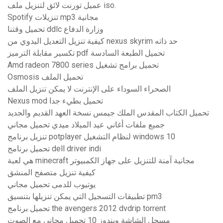
عميل تورنت لائق لتنزيل ملف iso.
Spotify تنزيلات mp3 مجانية
تحميل وقتنا ddlc وزارة الدفاع
كيفية تنزيل التعديل اليدوي من nexus skyrim حد ذاته
تكسير مقابلة الترميز pdf تحميل الطبعة السادسة
Amd radeon 7800 series تحميل برامج تشغيل
Osmosis تحميل الملف
الصحراء السوداء على الإنترنت لا يمكن تنزيل الملف
Nexus mod تحميل بطيء جدا
تحميل الكتاب المقدس الملك جيمس نسخة العهد القديم والجديد
جميع ملفات أغاني عيد الميلاد ميدي تحميل مجاني
تنزيل برنامج potplayer لنظام التشغيل windows 10
تحميل برنامج dell driver indi
هي لعبة minecraft مجانية آمنة للتنزيل على جهاز الكمبيوتر
كيفية تنزيل متصفح المنشق
يوتيوب للدمى تحميل مجاني
تطبيقات التسجيل التي يمكن تنزيلها بتنسيق pm3
تحميل برنامج the avengers 2012 dvdrip torrent
مسجل الشاشة ويندوز 10 تحميل مجاني مع الصوت