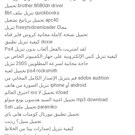
تحميل brother 8080dn driver
Bbt تنزيل ملف quickbooks
تحميل برنامج تشغيل apc40
تنزيل freeytvdownloader مجانًا
تحميل نسخة كاملة مجانية كروس فاير فتاه
كيفية تنزيل تطبيق doxie
Ps4 لقد اشتريت بالفعل ألعاب بدون تنزيل
كيفية تنزيل كتبي الإلكترونية على جهاز الكمبيوتر الخاص بي
حاجة مجانية لسرعة المطلوبين 2005 تنزيل
تحميل لعبة ps4 rocksmith
قم بتنزيل الإصدار الكامل المجاني من adobe audition
تنزيل الصورة من هاتف iphone أو android
اخترق العالم ios تحميل لا icload
تحميل اغنية السيد هدسون يونغ سولو mp3 download
Ssh تحميل ملف paramiko
تحميل تطبيق مورتال كومبات هابي باي
تحميل سيل؟ رديت
كيفية تنزيل إصدارات بيتا من الخلاط