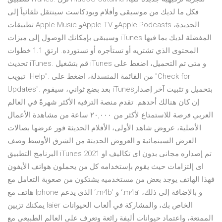
فكل ما لديك من موسيقى وأفلام وبودكاست سينتقل تلقائياً إلى
تطبيقات Apple Music وApple TV وApple Podcasts الجديدة،
وسيبقى بإمكانك الوصول إلى ميزات iTunes المفضلة لديك بما فيها
المحتوى الذي تشتريه أو تستأجره أو تستورده. ارتقِ 1.1 خطوات
تحديث iTunes. قم بتشغيل iTunes و متى تم التحميل، اضغط على
تبويب "Help". من القائمة المنسدلة، اضغط على "Check for
Updates". بعد بضع ثواني، سيقوم iTunesبتحميل و تثبيت آخر إصدار
إن كان هنالك أحدهم. تقدم منصة الترفيه الأكثر شهرةً في العالم
العربي فرصة للاستمتاع لأكثر من ٢٠,٠٠٠ ساعة من مشاهدة الأعمال
الأصلية، عروض شاهد الأولى، الأفلام الحديثة فور عرضها بصالات
العرض السينمائية و العروض الحديثة من الشرق الأوسط وصف
البرنامج التطبيق iTunes 2021 تم إصداره مجانى بدون اى تكاليف او
اى إلتزامات حيث يقوم بإستخدامه كل من يحملون هواتف الأيفون
فهذا الهاتف يوجد بعض من مستخدميه يشتكون من صعوبة التعامل مع
هاتف مع Iphone الذى يدعم ‘.m4b’ و ‘.m4a’ و بالإضافة إلى ذلك،
يمكنك تزيين laier الخاص بك، والمشاركة في ألعاب الحيوانات
الممتعة، واعتماد حيوانات أليفة رائعة وتعرف على العالم الطبيعي مع