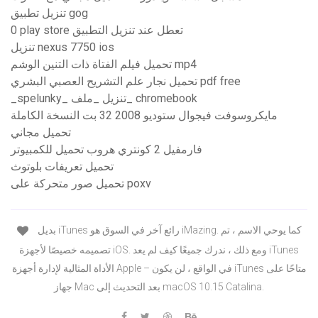
تنزيل تطبيق gog
0 play store تعطل عند تنزيل التطبيق
تنزيل nexus 7750 ios
تحميل فيلم الفتاة ذات التنين الوشم mp4
تحميل نجار علم التشريح العصبي البشري pdf free
_spelunky_ تنزيل _ملف_ chromebook
مايكروسوفت فيجوال ستوديو 2008 32 بت النسخة الكاملة
تحميل مجاني
فارمفيل 2 كونتري هروب تحميل للكمبيوتر
تحميل تعريفات بلوتوث
تحميل صور متحركة على poxv
بديل iTunes رائع آخر في السوق هو iMazing. كما يوحي الاسم ، تم
تصميمه خصيصًا لأجهزة iOS. ومع ذلك ، ندرك جميعًا كيف لم يعد iTunes
الأداة المثالية لإدارة أجهزة Apple – في الواقع ، لن يكون iTunes متاحًا على
جهاز Mac بعد التحديث إلى macOS 10.15 Catalina.