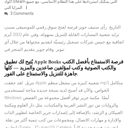
أكواد Steam التي يمكنك استردادها على هذا النظام الأساسي، مع جميع
المزايا التي
3 Comments
التاريخ. رأى ستيف جوبز فرصة لفتح سوق رقمي للموسيقى بسببِ
تزايد شعبية المسارات القابلة للتنزيل بسهولة، وفي عام 2002 أبرم
اتفاقية مع خمس شركات تسجيل رئيسيَّة لتقديم محتواها من خِلال آي
تيونز. وقام جوبز بتقديم المتجر في
يُتيح لك تطبيق Apple Books فرصة الاستمتاع بأفضل الكتب
والكتب الصوتية وكتب لمؤلفين صاعدين والمزيد — كلها
جاهزة للتنزيل والاستمتاع على الفور.
تنزيل. لقد حققت Apple شعبية كبيرة من مشغل-منظم mp3 متكامل
الخواص، والآن قد أصبح لديه نسخة جديدة متاحة لمستخدمي
Windows أيضًا. مكتبة جرير توفر أفضل مجموعة من القصص
والروايات من دور النشر العربية والمكتبات، مثل دار العلوم ومكتبة
العبيكان و الرشد، بالإضافة إلى إصدارات جرير الخاصة لتطوير الذات
والإدارة و مهارات الاتصال، ومجموعات من كتب تنمية أكثر من نقلة.
لتطبيق iTunes. نزّل macOS Catalina لتجربة ترفيهية جديدة كلياً،