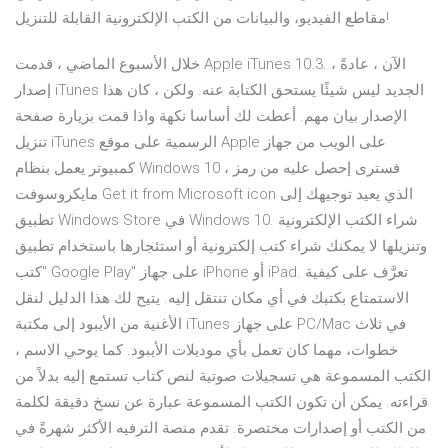
مقاطع الفيديو، والبيانات من الكتب الإلكترونية القابلة للتنزيل!
خلال الأسبوع الماضي ، قدمت Apple iTunes 10.3. الآن ، عادةً ،
إصدار iTunes الجديد ليس شيئًا يستحق الكتابة عنه. ولكن ، كان هذا
الإصدار بيان مهم. أعطت لك أساسا نكهة واذا قمت بزيارة صفحة
تنزيل iTunes الرسمية على موقع Apple على الويب من جهاز
كمبيوتر يعمل بنظام Windows 10 ، فسترى إحصل عليه من رمز
مايكروسوفت Get it from Microsoft icon الذي يعيد توجيهك إلى
تطبيق Windows Store في Windows 10. شراء الكتب الإلكترونية
وتنزيلها لا يمكنك شراء كتب إلكترونية أو استئجارها باستخدام تطبيق
"كتب Google Play" على جهاز iPhone أو iPad. تعرَّف على كيفية
الاستمتاع بكتبك في أي مكان تنتقل إليه. يتيح لك هذا الدليل لنقل
الأغنية من الأيبود إلى مكتبة iTunes على جهاز PC/Mac في ثلاث
خطوات، مهما كان تعمل بأي موديلات الأيبود. كما يوحي الاسم ،
الكتب المسموعة هي تسجيلات صوتية لنص كتاب تستمع إليه بدلاً من
قراءته. يمكن أن تكون الكتب المسموعة عبارة عن نسخ دقيقة لكلمة
من الكتب أو إصدارات مختصرة. تقدم منصة الترفيه الأكثر شهرةً في