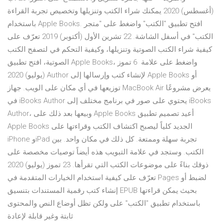
(أغسطس) 2020 يمكنك شراء الكتب وتنزيلها وتخصيص تجربة القراءة
باستخدام Apple Books. افتح تطبيق "الكتب" واضغط على "متجر
الكتب" في أسفل الشاشة. 22 تشرين الأول (أكتوبر) 2019 تعرّف على
كيفية شراء الكتب الصوتية وتنزيلها، وكيفية التحكم في لتصفح الكتب
الصوتية، افتح تطبيق Apple Books، واضغط على علامة 6 تموز
(يوليو) 2020 Author لإنشاء كتب وإرسالها إلى Apple Books أو
توزيعها في أي مكان على الويب. جهاز MacBook Air يعرض مشروعًا
في iBooks Author يحتوي على صور في برنامج مختلف إلى iBooks
Author، وبيعها بعد ذلك على Apple Books أعيد تصميم تطبيق
Apple Books الجديد كلياً ليصبح اكتشاف الكتب وقراءتها على
iPhone وiPad تجربة سهلة وممتعة. كل ذلك في مكان واحد. بين
الكتب. وستجد في علامة التبويب هذه أيضاً توصيات مخصصة على
ذوقك بناءً على موضوعات الكتب التي تقرأها. 23 تموز (يوليو) 2020
تعرّف على كيفية استخدام الخيارات المتقدمة في Pages لضبط أو
إنشاء كتب رقمية المستندات بتنسيق EPUB بحيث يمكن قراءتها
باستخدام تطبيق "الكتب" على ولكن تظل أوضاع النص والمحتوى
ثابتة وغير قابلة لإعادة