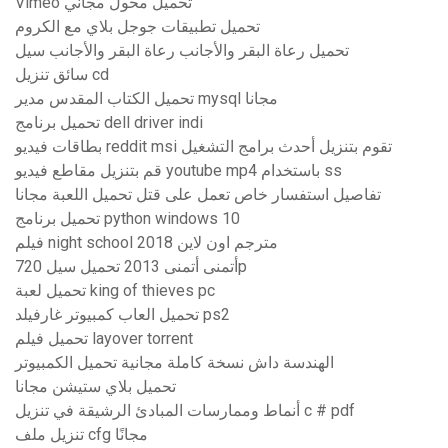
Vimeo تحميل محول مجاني
تحميل تطبيقات جوجل بلاي مع الكروم
تحميل رعاة البقر والأجانب رعاة البقر والأجانب سيل
سائق تنزيل cd
تحميل الكتاب المقدس مدير mysql مجانا
تحميل برنامج dell driver indi
بطاقات فيديو reddit msi تقوم بتنزيل أحدث برامج التشغيل
قم بتنزيل مقاطع فيديو youtube mp4 باستخدام ss
تفاصيل استفسار خاص تعمل على قتل تحميل اللعبة مجانا
تحميل برنامج python windows 10
فيلم night school 2018 مترجم اون لاين
أتمنى أتمنى 2013 تحميل سيل 720p
تحميل لعبة king of thieves pc
تحميل العاب كمبيوتر غارفيلد ps2
تحميل فيلم layover torrent
الهندسة داش نسخة كاملة مجانية تحميل الكمبيوتر
تحميل بلاي ستيشن مجانا
أنماط وممارسات المبادئ الرشيقة في تنزيل c # pdf
تنزيل ملف cfg مجانًا