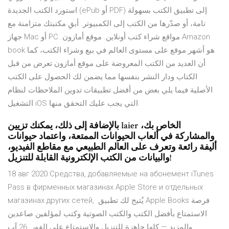
استورد الكتب الجديدة (ePub أو PDF) إلى تطبيق الكتب بسهولة
تامة، أو صدّرها من الكتب إلى الكمبيوتر. أبقِ مكتبتك متزامنة مع
جهاز Mac أو PC. مواقع شراء كتب أونلاين. موقع أمازون Amazon
book هو أشهر موقع على مستوى العالم في بيع وشراء الكتب، كما
أن العديد من الكتب المعروضة على موقع أمازون تعرض من قبل
الكتاب ودار النشر بنفسها مما يضمن لك الحصول على الكتب
الأصلية فيما يلي بعض من أفضل تطبيقات تدوين الملاحظات لنظام
التشغيل iOS التي يجب عليك التحقق منها.
بالإضافة إلى ذلك، يمكنك تزيين laier الخاص بك،
والمشاركة في ألعاب الحيوانات الممتعة، واعتماد حيوانات
أليفة رائعة وتعرف على العالم الطبيعي مع مقاطع الفيديو،
والبيانات من الكتب الإلكترونية القابلة للتنزيل!
18 авг 2020 Средства, добавляемые на абонемент iTunes
Pass в фирменных магазинах Apple Store и отдельных
магазинах других сетей, يُتيح لك تطبيق Apple Books فرصة
الاستمتاع بأفضل الكتب والكتب الصوتية وكتب لمؤلفين صاعدين
والمزيد — كلها جاهزة للتنزيل والاستمتاع على الفور. 26 آب