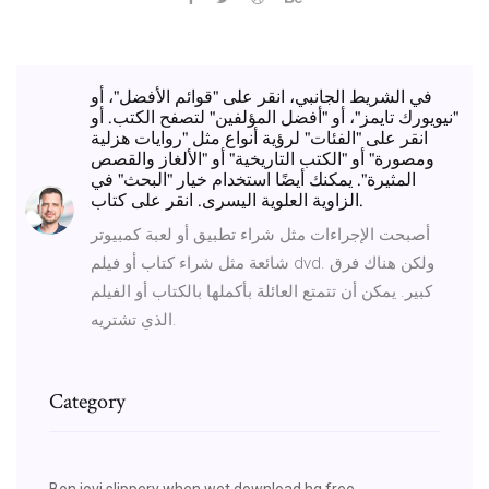
في الشريط الجانبي، انقر على "قوائم الأفضل"، أو
"نيويورك تايمز"، أو "أفضل المؤلفين" لتصفح الكتب. أو
انقر على "الفئات" لرؤية أنواع مثل "روايات هزلية
ومصورة" أو "الكتب التاريخية" أو "الألغاز والقصص
المثيرة". يمكنك أيضًا استخدام خيار "البحث" في
الزاوية العلوية اليسرى. انقر على كتاب.
أصبحت الإجراءات مثل شراء تطبيق أو لعبة كمبيوتر
شائعة مثل شراء كتاب أو فيلم dvd. ولكن هناك فرق
كبير. يمكن أن تتمتع العائلة بأكملها بالكتاب أو الفيلم
الذي تشتريه.
Category
Bon jovi slippery when wet download hq free