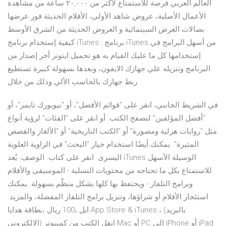
العالم العربي فرصة للاستمتاع لأكثر من ٢٠,٠٠٠ ساعة من مشاهدة
الأعمال الأصلية، عروض شاهد الأولى، الأفلام الحديثة فور عرضها
بصالات العرض السينمائية و العروض الحديثة من الشرق الأوسط
كيفية إستخدام برنامج iTunes : برنامج iTunes من أسهل البرامج في
إستخدامها كل ما عليك القيام به هو تحميل ايتونز أخر إصدار من
البرنامج وتنزيله علي جهازك الايفون، وبعدها بسهولة كبيرة تستطيع
ربط جهازك بالحاسب الألي وذلك من خلال
في الشريط الجانبي، انقر على "قوائم الأفضل"، أو "نيويورك تايمز"، أو
"أفضل المؤلفين" لتصفح الكتب. أو انقر على "الفئات" لرؤية أنواع
مثل "روايات هزلية ومصورة" أو "الكتب التاريخية" أو "الألغاز والقصص
المثيرة". يمكنك أيضًا استخدام خيار "البحث" في الزاوية العلوية
اليسرى. انقر على كتاب. الوصف. يُعد iTunes الوسيلة الأسهل
للاستمتاع بكل ما تحتاجه من محتويات التسلية - الموسيقى والأفلام
وبرامج التلفاز - ويحتفظ بها كلها بشكل منظّم بسهولة. يمكنك
استئجار الأفلام أو شراؤها، وتنزيل برامج التلفاز المفضلة، والمزيد.
ابل ،100 ريال ،بطاقة هدايا App Store & iTunes ، (بالبريد
الالكتروني) انقل الكتب من كمبيوتر Mac أو PC إلى iPhone أو iPad.