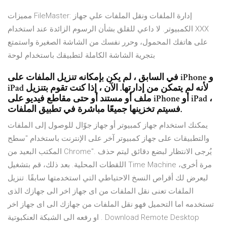
مميزات FileMaster: إدارة الملفات ونقل الملفات علي جهاز
الكمبيوتر. لا داعي للقلق بشأن الرسوم الزائدة عند استخدام XXX
على هاتفك المحمول، وحرر نفسك من الشاشة الصغيرة واستمتع
بتجرية الشاشة الكاملة لتطبيقك باستخدام لوحة
في السابق ، لم يكن بإمكانه تنزيل الملفات على iPhone و
iPad لأنه لم يتمكن من إدارتها. الآن ، إذا كنت تقوم بتنزيل
ملف أو مستند أو حتى مقاطع فيديو على iPhone أو iPad ،
فسيتم تخزينها جميعًا مباشرة في تطبيق الملفات.
يمكنك استخدام جهاز كمبيوتر أو جهاز جوّال للوصول إلى الملفات
والتطبيقات على جهاز كمبيوتر آخر على الإنترنت باستخدام "سطح
المكتب البعيد من Chrome". يُرجى الانتظار لبضع دقائق ليتم حذف
اللقطات المحلية. بعد ذلك، قم بتشغيل Time Machine مرة أخرى،
ليعرض لك أقراص النسخ الاحتياطي التي استخدمتها سابقًا. تنزيل
الملفات تعنى نقل الملفات من اى جهاز اخر الى جهازك الذى
تستخدمه اما التحميل فهو نقل الملفات من جهازك الى اى جهاز اخر
او رفعه الى الشبكة العنكبوتية . Download Remote Desktop