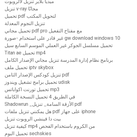
ميديا ​​بلاير تنزيل لالروبوت
تنزيل v-ray مجانًا
تحميل pdf لتحويل المكتب
تنزيل النجوم المعدلة
تحميل مجاني pdf pro مع مفتاح التفعيل
غير قادر على استخدام -صورة gw download windows 10
تحميل مسلسل الجوكر غير العملي الموسم السابع سيل
Titan ae تحميل mp4
برنامج نظام إدارة المدرسة تنزيل مجاني الإصدار الكامل
تحميل ملف iptv skybox
تنزيل كودكس الإصدار الثامن pdf
تحميل برامج تشغيل ويندوز udisk
تحميل تورنت اكواباتس mp3
في الطريق 4 تحميل النسخة الكاملة
Shadowrun _الأزقة السامة_ تنزيل pdf
هل يمكنني تنزيل ملفات pdf على جهاز iphone
بيت دا فينشي الروبوت تنزيل
كيفية تنزيل mp4 من الكروم باستخدام الفحص
تحميل البوم sechskies