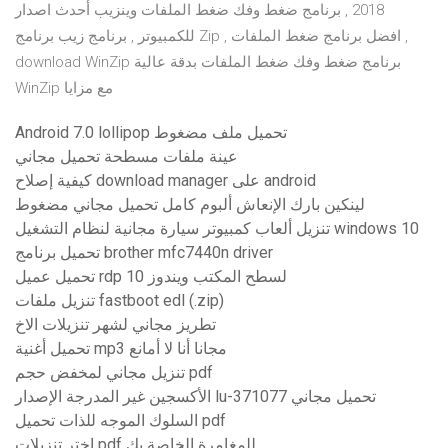
2018 , برنامج ضغط وفك ضغط الملفات وينزيب أحدث اصدار
للكمبيوتر , برنامج زيب برنامج Zip , افضل برنامج ضغط الملفات ,
download WinZip برنامج ضغط وفك ضغط الملفات بدقة عالية
WinZip مع مزايا
Android 7.0 lollipop تحميل ملف مضغوط
عينة ملفات مسطحة تحميل مجاني
كيفية إصلاح download manager على android
لينكين بارك الإنعاش ألبوم كامل تحميل مجاني مضغوط
تنزيل ألعاب كمبيوتر سيارة مجانية لنظام التشغيل windows 10
تحميل برنامج brother mfc7440n driver
تحميل عميل rdp لسطح المكتب ويندوز 10
تنزيل ملفات fastboot edl (.zip)
تطريز مجاني لشهر تنزيلات الاخ
تحميل أغنية mp3 مجانا أنا لا أمانع
تنزيل مجاني لمخفض حجم pdf
الأكسجين غير المدرجة الإصدار lu-371077 تحميل مجاني
السلوك الموجه للذات تحميل pdf
اختر تنزيلات pdf للمغامرة الخاصة بك