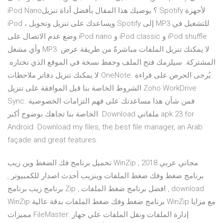
iPod Nano؟ يوصيك هذا المقال بأفضل أداة تنزيل Spotify لأجهزة
iPod ، ويساعدك على تنزيل وتحويل Spotify إلى MP3 للتشغيل في
وضع عدم الاتصال على iPod nano و iPod classic و iPod shuffle
وأي مشغل MP3. لا يمكنك تنزيل الملفات مباشرةً من طريقة عرض
المشتركة. سيلزمك فتح الملف وحفظ نسخة في الموقع الذي تختاره.
لا يمكنك تنزيل دفاتر ملاحظات OneNote. يُرجى الحرص على قراءة
الشروط الخاصة بنا قبل الموافقة على تنزيل Zoho WorkDrive
Sync. فمن شأن هذا مساعدتك على فهم التزامات الخصوصية
الخاصة بنا تجاهك بوضوح أكبر. Download ملفاتي apk 23 for
Android. Download my files, the best file manager, an Arab
façade and great features.
تحميل برنامج فك الضغط وين زيب WinZip مجاني عربي 2018 ,
برنامج ضغط وفك ضغط الملفات وينزيب أحدث اصدار للكمبيوتر ,
برنامج زيب برنامج Zip , افضل برنامج ضغط الملفات , download
WinZip برنامج ضغط وفك ضغط الملفات بدقة عالية WinZip مع مزايا
مميزات FileMaster: إدارة الملفات ونقل الملفات علي جهاز