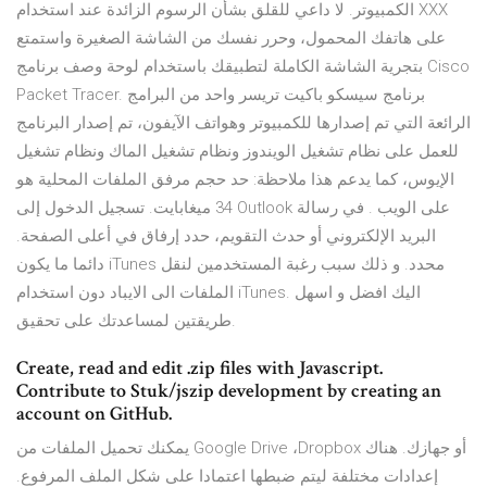
الكمبيوتر. لا داعي للقلق بشأن الرسوم الزائدة عند استخدام XXX
على هاتفك المحمول، وحرر نفسك من الشاشة الصغيرة واستمتع
بتجرية الشاشة الكاملة لتطبيقك باستخدام لوحة وصف برنامج Cisco
Packet Tracer. برنامج سيسكو باكيت تريسر واحد من البرامج
الرائعة التي تم إصدارها للكمبيوتر وهواتف الآيفون، تم إصدار البرنامج
للعمل على نظام تشغيل الويندوز ونظام تشغيل الماك ونظام تشغيل
الإيوس، كما يدعم هذا ملاحظة: حد حجم مرفق الملفات المحلية هو
34 ميغابايت. تسجيل الدخول إلى Outlook على الويب . في رسالة
البريد الإلكتروني أو حدث التقويم، حدد إرفاق في أعلى الصفحة.
دائما ما يكون iTunes محدد. و ذلك سبب رغبة المستخدمين لنقل
الملفات الى الايباد دون استخدام iTunes. اليك افضل و اسهل
طريقتين لمساعدتك على تحقيق.
Create, read and edit .zip files with Javascript.
Contribute to Stuk/jszip development by creating an
account on GitHub.
يمكنك تحميل الملفات من Google Drive ،Dropbox أو جهازك. هناك
إعدادات مختلفة ليتم ضبطها اعتمادا على شكل الملف المرفوع.