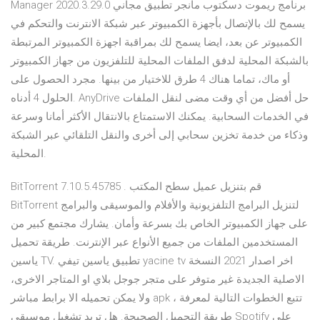
Manager 2020.3.29.0 برنامج ريموت دسكتوب مانجر تطبيق مجاني
يسمح لك بالإتصال بأجهزة الكمبيوتر عبر شبكة الانترنت والتحكم في
الكمبيوتر عن بعد، ايضا يسمح لك بمراقبة اجهزة الكمبيوتر المرتبطة
بالشبكة المحلية لدفق الملفات المحلية للتلفزيون من جهاز الكمبيوتر
أو ماك، تماما هناك 4 طرق للاختيار من بينها. مجرد الحصول على
الحلول 4 أدناه. AnyDrive حل أفضل من أي وقت مضى لنقل الملفات
في الخدمات السحابية. يمكنك الاستمتاع بالانتقال الأكثر أمانا وسرعة
وذكاء من خدمة تخزين سحابي إلى أخرى والنقل التلقائي عبر الشبكة
المحلية.
BitTorrent 7.10.5.45785 . قم بتنزيل عميل سطح المكتب
BitTorrent لتنزيل البرامج التلفزيونية والأفلام والموسيقى والبرامج
على جهاز الكمبيوتر الخاص بك بسرعة وأمان. يشارك مجتمع كبير من
المستخدمين الملفات من جميع الأنواع عبر الإنترنت. طريقة تحميل
ياسين TV. تطبيق ياسين تيفي yacine tv اخر اصدار 2021 النسخة
الاصلية الجديدة غير متوفر على متجر جوجل بلاي او المتاجر الاخرى،
ولا يمكن تحميله الا برابط مباشر apk ، تتبع الخطوات التالية لمعرفة
طريقة التحميل الصحيحة. هل تريد تشغيل موسيقى Spotify على