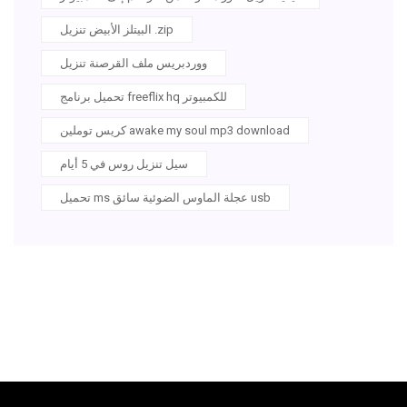
البيتلز الأبيض تنزيل .zip
ووردبريس ملف القرصنة تنزيل
تحميل برنامج freeflix hq للكمبيوتر
كريس توملين awake my soul mp3 download
سيل تنزيل روس في 5 أيام
تحميل ms عجلة الماوس الضوئية سائق usb