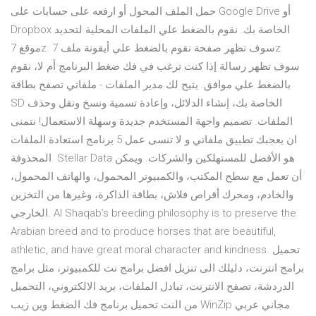
حمل الملف المحول أو ارفعه على حسابات على Google Drive أو
Dropbox الخاصة بك. نقوم بالضغط علي الملفات المحلية لتحديد
موقع 7z. سوف تظهر صفحة نقوم بالضغط علي أيقونة ملف 7z.
سوف تظهر رسالة إذا كنت ترغب في فك ضغط البرنامج أم لا، نقوم
بالضغط علي موافق. يتيح لك مدير الملفات - ملفاتي تصفح بطاقة
SD الخاصة بك، إنشاء الدلائل، وإعادة تسمية ونسخ ونقل وحذف
الملفات. تصميم واجهة المستخدم جديدة وسهلة الاستعمال! نتمنى
ان يعجبك تطبيق ملفاتي و لا تنسى عمل 5 برنامج استعادة الملفات
المحذوفة. Stellar Data هو الأفضل للمستهلكين والشركات. ويمكن
أن تعمل مع سطح المكتب، والكمبيوتر المحمول، والهاتف المحمول،
والخادم، ومحرك أقراص فلاش، بطاقة الذاكرة، وغيرها من التخزين
الخارجي. Al Shaqab’s breeding philosophy is to preserve the
Arabian breed and to produce horses that are beautiful,
athletic, and have great moral character and kindness. تحميل
برامج انترنت، دليلك الى تنزيل افضل برامج نت للكمبيوتر، مثل برامج
الدردشة، تصفح الانترنت، تبادل الملفات، بريد الالكتروني، التحميل
من النت تحميل برنامج فك الضغط وين زيب WinZip مجاني عربي