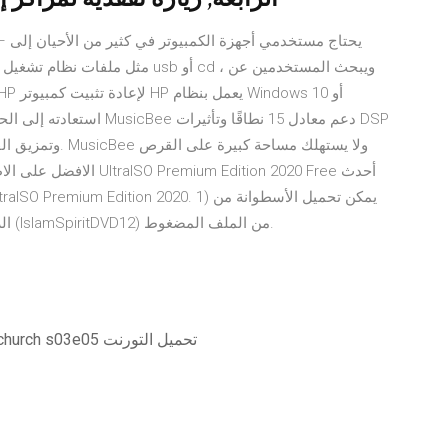
استعادته إلى الحالة التي 
وتمزيق القرص الم
الرابط أدناه ثم فك الضغط عن الملف، واستخراج المجلد (IslamSpiritDVD12) من الملف المضغوط.
Broadchurch s03e05 torrent # safe = off broadchurch s03e05 تحميل التورنت