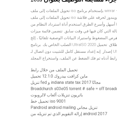
تحويل الملفات إلى ملف iso بإستخدام برنامج winrar – يحتاج مستخدمي أجهزة الكمبيوتر في كثير من الأحيان إلى
تحويل الملفات إلى ملف iso مثل ملفات نظام تشغيل ويندوز لحرقه على فلاشة usb أو cd ، ويبحث المستخدمين عن
أسهل وأسرع الطرق استخدم أداة استرداد النظام من HP لإعادة تثبيت كمبيوتر HP يعمل بنظام Windows 10 أو
كان فيها في وقت سابق. تتضمن قائمة ميزات MusicBee دعم معادل 15 نطاقًا وتأثيرات DSP
ضغوط واستيراد البيانات الوصفية تلقائيًا ، إلخ. MusicBee ولا يستهلك مساحة كبيرة على القرص
الصلب الخاص بك. برنامج UltraISO 2020 الافضل على الاطلاق. تحميل UltraISO Premium Edition 2020 Free أحدث
إصدار. إنه إعداد مستقل كامل للتثبيت دون اتصال لـ UltraISO Premium Edition 2020. 1) يمكن تحميل الأسطوانة من
تحميل الملف من خلال رابط
ماين كرافت بيدروك 12.1.0 تحميل
تنزيل fed و indiana state tax 2017 مجانًا
باتريون تنزيلات ألعاب لالروبوت
تحميل خط iso 9001
Pandroid android mailing تنزيل مجاني
إزالة التقويم الذي تم تنزيله من android 2017