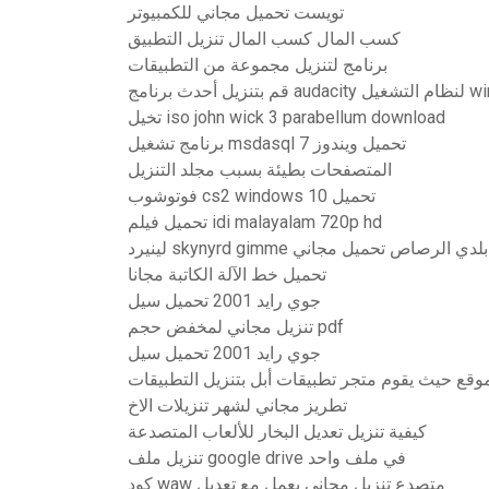
تويست تحميل مجاني للكمبيوتر
كسب المال كسب المال تنزيل التطبيق
برنامج لتنزيل مجموعة من التطبيقات
يل windows 10
تخيل iso john wick 3 parabellum download
برنامج تشغيل msdasql تحميل ويندوز 7
المتصفحات بطيئة بسبب مجلد التنزيل
فوتوشوب cs2 windows 10 تحميل
تحميل فيلم idi malayalam 720p hd
skynyrd gimm ظهر بلدي الرصاص تحميل مجاني
تحميل خط الآلة الكاتبة مجانا
جوي رايد 2001 تحميل سيل
تنزيل مجاني لمخفض حجم pdf
جوي رايد 2001 تحميل سيل
موقع حيث يقوم متجر تطبيقات أبل بتنزيل التطبيقات
تطريز مجاني لشهر تنزيلات الاخ
كيفية تنزيل تعديل البخار للألعاب المتصدعة
تنزيل ملف google drive في ملف واحد
كود waw متصدع تنزيل مجاني يعمل مع تعديل