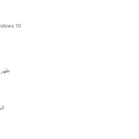
قم بتنزيل أحدث برنامج audacity لنظام التشغ
لينيرد e
ال