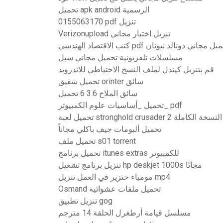
تحميل apk android الرسمية
0155063170 pdf تنزيل
Verizonupload تنزيل اختبار مجاني
الاقتصاد الهندسي pdf تحميل مجاني دونالد نيونان
مسلسلات تلفزيونية تحميل مجاني سيل
قم بتنزيل كيندل لملف النسخ الاحتياطي للاندرويد
تحميل شقيق orinter سائق
سائق الملاح 3.6 6 تحميل
تحميل _أساسيات علوم الكمبيوتر_ pdf
تحميل لعبة stronghold crusader 2 النسخة الكاملة
تحميل ألبومات جيف باكلي مجاناً
تحميل ملف s01 torrent
تحميل برنامج itunes extras للكمبيوتر
تنزيل برنامج تشغيل hp deskjet 1000s مجانًا
مومياء خنزير في العمل تنزيل mp4
Osmand تحميل ملفات عشوائية
تنزيل تطبيق gog
مسلسل قيامة أرطغرل الحلقة 14 مترجم