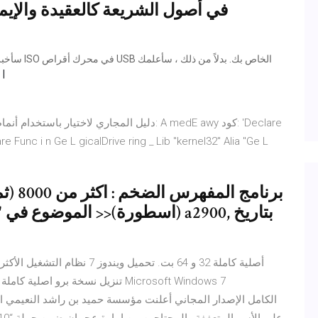
في أصول الشريعة كالعقيدة والإيما
e Func i n Ge L gicalDrive ring _ Lib "kernel32" Alia "Ge L
برنام
(اسطورة)<< الموضوع في 'منتدى ال