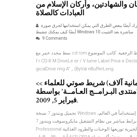
ن والشهادتين، وأركان الإسلام من
العبادات كالصلاة
سأخبرك أيضًا ببعض الطرق التي يمكن استخدامها لحرق صورة ISO في محرك أقراص USB الخاص بك. بدلاً من ذلك ، سأعلمك
أيضًا كيف يمكنك تنشيط Windows 10 مباشرة بعد التثبيت.
9 Comments
نمط محدد خمر مع cd rom دليل المجاري لاختيار باستخدام أنماط الرجعية. كاتب الموضوع: A medE awy كود: 'Declare
f r CD-R M DriveLe er / V lume Label Priva e Declar
gicalDrive ring A" _ (ByVal nBufferLeng .
ج المفهرس الضخم : اكثر من 8000 (ثمانية آلاف) شريط صوتي للعلماء >>
بـرامــج العـامــة' بواسطة a2900, بتاريخ
‏فبراير 5, 2009.
تحميل ويندوز 7 نسخة Windows أصلية كاملة 32 و 64 بت. تحميل ويندوز 7 نظام التشغيل الأكثر إستخداماً في العالم،
تنزيل نسخة برو اصلية كاملة برابط مباشر من نظام التشغيل مايكروسوفت ويندوز 7 Microsoft Windows 7
Professional الكامل الإصدار المجاني أعلنت مؤسسة حميد بن راشد النعيمي الخيرية توزيعها الوجبات والطرود الغذائية