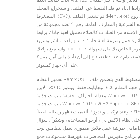
على الأسر المتعففة والمحتاجين من إمارة عجمان ضمن حملة “10 ملايين وجبة”، أكبر حملة 4/21/2015 آداب طالب العلم
 ثم فك الضغط عن الملف، واستخراج المجلد (IslamSpiritDVD12) من الملف
المضغوط. (DVD)، ثم تشغيل الملف (Menu.exe) في حالة لم يعمل القرص بعد النسخ بشكل الوصف: أسطوانة موقع روح
الإسلام (دي في دي) - الإصدار الذهبي السادس: أسطوانة العلوم الشرعية والمعارف العامة، رقم 1: تضم مجموعة من
البرامج في أصول الشريعة كالعقيدة والإيمان والشهادتين، وأركان الإسلام من العبادات كالصلاة تحميل لعبة جاتا 7 برابط
واحد مباشر وسريع gta 7 للكمبيوتر من ميديا فاير واحدة من اكثر اصدارات العاب جاتا قوة واثارة حمل بسرعة لعبة جاتا 7
واستمتع بوقتك. docLock تسمح لك لحماية كلمة السر أي ملف أو مجلد على جهاز الكمبيوتر الخاص بك بكل سهولة.
تحتاج إلى أن تأخذ ملف آمن معك؟ docLock يجعل من السهل لنقل عبر القرص أو محرك أقراص محمول للاستخدام
على أي جهاز كمبيوتر.
تحميل النظام Remix OS – انت تحتاج الى احد برامج التورنت لتتمكن من تحميل الملف المضغوط الذي يتضمن ملف
الايزو ISO الخاص بالنظام. ولتحميل ملف التورنتاضغط هنا, مع العلم ان حجم النظام 600 ميجابايت فقط. ويندوز 10
معدلة باحتراف وخفيفة بثيمات جذابة Windows 10 Pro 20H2 Super lite. تحميل ويندوز 10 معدلة باحتراف وخفيفة
بثيمات جذابة Windows 10 Pro 20H2 Super lite SE / Compact نواة 64 بت، نسخة ويندوز مخففة وسريعة للأجهزة
الضعيفة لعام 2020. لدي لابتوب أيسر 5315 وعند تركيب ويندوز 7 ألتيميت تظهر رسالة الخطأ x800700170 ، علماً أن
جهاز لا يستطيع فتح القرص المضغوط الخاص بنظام ويندوز 7 على نظام الاكس بي ، أرجو المساعدة ، وشكراً . سؤال
ماهي طريقة عمل فلاش ميموري تعمل بنظامين بوت Legacy And UEFI - المرحلة الرابعة : Multiboot عمل اسطوانه
ه يقوم برنامج مفهرس المحاضرات بفهرسة مسموعات جمع