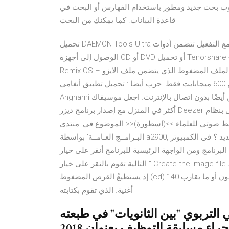
يط مفهرس يتميز بأسلوب بحث جديد ومطور باستخدام الفهارس أو البحث في
قاعدة البيانات. كما يمكنك من البحث
تحميل DAEMON Tools Ultra مع التفعيل تتضمن أدوات DAEMON Tools Ultra Crack برنامج iSCSI وبالتالي تتيح لك
الوصول إلى أجهزة CD أو DVD أو تحميل Tenorshare 4uKey 2.1.7.8 مع التفعيل 4uKey الكراك تحميل … تحميل النظام
Remix OS – انت تحتاج الى احد برامج التورنت لتتمكن من تحميل الملف المضغوط الذي يتضمن ملف الايزو ISO الخاص
بالنظام. ولتحميل ملف التورنتاضغط هنا, مع العلم ان حجم النظام 600 ميجابايت فقط. جرب أيضا : تحميل تطبيق أنغامي
Anghami للكمبيوتر والموبايل اخر إصدار موسيقى مجانية على النت ولكن أيضًا بدون اتصال بالإنترنت. اجعل موسيقاك
أكثر في المنزل مع إصدار برنامج ديزر Deezer الجديد للكمبيوتر الشخصي الذي يعمل بنظام Windows. 4/17/2010
ثر من 8000 (ثمانية آلاف) شريط صوتي للعلماء >>(اسطورة)<< الموضوع في 'منتدى
البـرامــج العـامــة' بواسطة a2900, بتاريخ ‏فبراير 5, 2009. كيفية نقل الملفات من الكمبيوتر القديم للجديد ؟ فى الكمبيوتر
ن الواجهة الرئيسية للبرنامج أنقر على خيار ” via an image file “، ثم من النافذة
التالية تقوم بالنقر على خيار ” Create the image file جارِ تحميل الفئات كما تحتاج أغنية رقمية إلى مساحة 5 ميغابايت،
إذ يستطيعُ القرص المضغوط (cd) ذو سعة 700 ميغابايت أن يخزنَ حوالي 350 صورة ملتقطة بالآيفون أو ما يقارب 140
أغنية. الذي تقوم بكتابته
 التربوي "بين الثانويات" في طبعته
راء مسابقة التوظيف بعنوان 2018