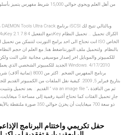
من أهل العلم ويحوي حوالي 15,000 شر
برنامج المفهرس الضخم : اك
القديم :. بعد تحميل وتثبيت البرنامج وم
حفل تكريمي واختتام البرنامج الإذاعي
الرابعة; زيارة تفقدية لمراكز إج