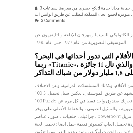
بكج حصري من معرضنا سماعات 3d للالعاب و الموسيقى ، شاحن بور بانك 5 الاف ، كفر شفاف اصلي و لاصق حماية مجانا خدمة
 متوفره لجميع انحاء المملكة للطلب عن طريق الواتس اب
3 Comments
ز الكاثوليكي للسينما ومهرجان الإذاعة والتليفزيون عن
الموسيقى التصويرية من عام 1977 حتى عام 1990.
أفلام التي تدور أحداثها في البحر؟
ربما «Titanic»، الفيلم الأكبر ميزانية في القرن العشرين، والذي نال 11 جائزة
 الأفلام، وكذلك المسلسلات الدرامية، وعن الاختلاف
بينهما يقول «بالنسبة للأفلام، أقوم بالتحكم في إيقاع المشهد عن طريق الموسيقي، بعكس سيل تحميل. 3 100 Puzzle.
100 Puzzle هي لعبة ألغاز جديدة ممتعة ومريحة. يستطيع صاحب المتجر تحريك صندوق واحد فقط في كل مرة عن
التمثيل الصوتي ، والحفاظ الأصلي على يوفر Pikbest قوالب ، تصميم
جرافيك ، خلفيات ، صور ، عناصر ، powerpoint مصمم من قبل أفضل المصممين ، ومناسب للاستخدام التجاري ، تنزيل
عاب كمبيوتر قديمة حمل ايضا : تحميل لعبة gta 3 وصف لعبة سبايدر مان 1 قبل أن
ميل لعبة سبايدر مان 1 من ميديا فاير ، لابد من الحديث أولًا عن وصف هذه اللعبة ومما تتكون