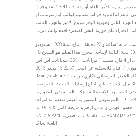
ديرية الأمن العام أو ملفات ناقلات؟ لقد وجدت Pikbest
ي. لمعرفة المزيد قوالب تصميم قوالب أو رسومات أو
لجزء الثاني وحورية البحر تتزوج الامير والجزء الثالث
ل الاجزاء فلم حورية البحر الصغيرة افلام والت ديزني
فيلم أنمي مدته “ساعة و 22 دقيقة”. إنتاج سنة 1968 لستوديو Toei Animation. النوع: دراما مغامرات فانتازيا. هذا الفيلم
يُعتبر علامة مميزة وبداية تعاون مميز بين شركات إنتاج الأنمي لل50 سنة التالية لإنتاجه، مخرج هذا الفيلم هو المبدع دل
جى 5 5590 انتل كور اى 7 الجبل التاسع رام 16 جيجابايت دي دي ار 4 هارد ديسك 1 تيرابايت + 256 جيجابايت اس اس
دي كارت شاشة نفيديا جي تي اكس 1650 تي اى 4 جيجابايت ميموري 7 أفلام كلاسيكية عن البحر. 22:30 16 يونيو, 2016.
(Marilyn Monroe) عن طريق شراء يختٍ من مليونير ومُحاكاة المُمثل البريطاني «كاري جرانت» (Cary Grant). تحميل
 مجانا تنصيب شرح بعد اكتمال الإعداد ، تابع باتباع إرشادات التثبيت الافتراضية
، عن طريق إدخال مفتاح المنتج (الخطوة 2). فإن الموسيقى التصويرية الاستثنائية مع 18- الموسيقي التصويريه
لمسلسل مصر تتحدث عن نفسها اذاعة الشرق الاوسط 16/3/1985 19- الموسيقي التصوير يه لفيلم صفقة مع امراءه
اخراج عادل الاعصر – حسين فهمي و عادل ارهم و مديحة كامل 5/10/1985 Mar 03, 2021 بعد النجاح المذهل لـ GTA
Double Pack في عام 2003 ، أصدرت Rockstar Games Grand Theft Auto: San Andreas في 26 أكتوبر 2004. حققت
اللعبة نجاحًا