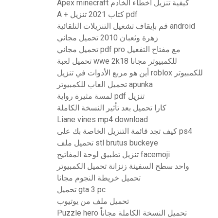
Apex minecraft كيفية تنزيل أخطاء الخادم
A + كتاب 2021 تنزيل pdf
قم بإيقاف تشغيل التنزيلات التلقائية android
زهرة وثعبان 2010 تحميل مجاني
تحميل مجاني pdf pro مع مفتاح التفعيل
تحميل لعبة wwe 2k18 للكمبيوتر مجانا
أين هو مربع الأدوات في تنزيل roblox للكمبيوتر
تحميل العاب للكمبيوتر apunka
لمسة مثيرة رواية pdf تنزيل
كارا تحميل بعد تأثير النسخة الكاملة
Liane vines mp4 download
كيف تجد قائمة التنزيل الخاصة بك على ps4
تحميل ملف stl brutus buckeye
تنزيل تطبيق لوحة المفاتيح facemoji
واحد سطح السفينة زنزانة تحميل الكمبيوتر
تحميل خريطة النجوم مجانا
تحميل gta 3 pc
تحميل ملف من يوتيوب
Puzzle hero تحميل النسخة الكاملة مجاناً