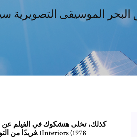
البحر الموسيقى التصويرية سي
كذلك، تخلى هتشكوك في الفيلم عن ال
فريدًا من التوتر وجعل أُسلوب السرد أكثر تطورًا. (Interiors (1978