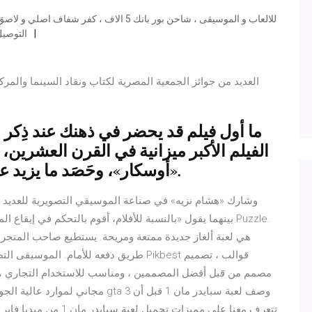
التوصيل
العديد من جوائز الجمعية المصرية لكتاب ونقاد السينما والمرك
ما أول فيلم قد يحضر في ذهنك عند ذِكر ال
«أوسكار»، وحَصَد ما يزيد على 1,8 مليار دولار من شباك التذاكر.
وشارك «هشام نزيه» في صناعة الموسيقي التصويرية للعديد من
طريق دفعه للأمام. الموسيقى التصويرية ، و
مجاني لموارد عالية الجودة تحميل ال
تتعرف معنا على مميزات تح