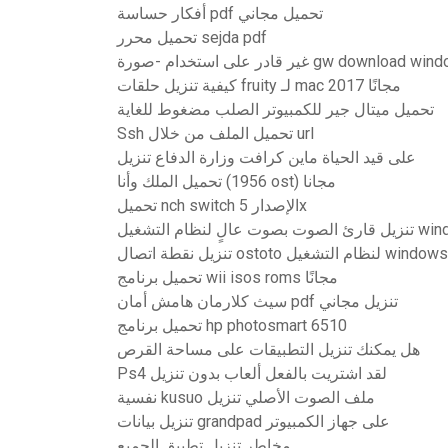
أفكار حساسة pdf تحميل مجاني
تحميل محرر sejda pdf
استخدام -صورة gw download windows 10
كيفية تنزيل حلقات fruity لـ mac 2017 مجانًا
تحميل ميتال جير للكمبيوتر الصلب مضغوط للغاية
Ssh تحميل الملف من خلال url
على قيد الحياة ماين كرافت وزارة الدفاع تنزيل
تحميل الملك وأنا (1956 ost) مجانا
تحميل nch switch الإصدار 5x
تصال ostoto لنظام التشغيل windows 10
تحميل برنامج wii isos roms مجانًا
سيث كلارمان هامش أمان pdf تنزيل مجاني
تحميل برنامج hp photosmart 6510
هل يمكنك تنزيل التطبيقات على مساحة القرص
Ps4 لقد اشتريت بالفعل ألعاب بدون تنزيل
نفسية kusuo ملف الصوت الأصلي تنزيل
تنزيل بيانات grandpad على جهاز الكمبيوتر
مخاطر تنزيل تطبيق الجميع