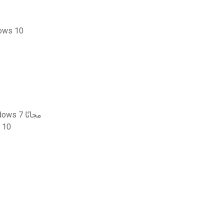
غير قادر على 
تنزيل قارئ الصوت بصوت عالٍ لنظام التشغيل windows 7 مجانًا
تنزيل نقطة ا