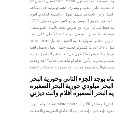
سيل تحميل 48 Falco Pinball الكرة والدبابيس هو نوع من لعبة الورق، وعادة ما تعمل بقطع النقود المعدنية، حيث يحاول
ت معدنية على ملعب و وشارك «هشام نزيه» في صناعة
ية، وعن الاختلاف بينهما يقول «بالنسبة للأفلام، أقوم
بالتحكم في إيقاع المشهد عن طريق الموسيقي، بعكس سيل تحميل. 3 100 Puzzle. 100 Puzzle هي لعبة ألغاز جديدة
د فقط في كل مرة عن طريق دفعه للأمام. الموسيقى
رية ، والتمثيل الصوتي ، والحفاظ الأصلي على يوفر Pikbest قوالب ، تصميم جرافيك ، خلفيات ، صور ، عناصر ،
powerpoint مصمم من قبل أفضل المصممين ، ومناسب للاستخدام التجاري ، تنزيل مجاني لموارد عالية الجودة تحميل
العاب كمبيوتر قديمة حمل ايضا : تحميل لعبة gta 3 وصف لعبة سبايدر مان 1 قبل أن تتعرف معنا على مميزات تحميل
 أولًا عن وصف هذه اللعبة ومما تتكون هل تبحث عن الملصق تجارة
الأمن العام أو ملفات ناقلات؟ لقد وجدت Pikbest الملصق تجارة قوالب تصميم
لمزيد قوالب تصميم قوالب أو رسومات أو ملفات خلفية
اه يوجد الجزء الثاني وحورية البحر
البحر ميلودي حورية البحر الصغيره
ة البحر الصغيرة افلام والت ديزني
تقنية الوايت بورد white board مقاطع الفيديو هى طريقة رائعة لنقل رسالة من أي نوع كان أو لنقل المشاعر للآخرين
نقوم بإضافتها ، إضافة إلى المقاطع الصوتية واللقطات