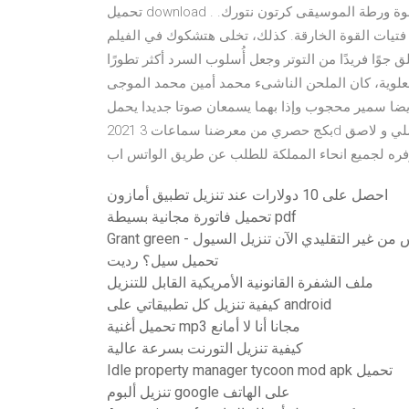
تحميل download . فتيات القوة يوم مصاحبة الأولاد إلى الهلاك كرتون نتورك فتيات القوة ورطة الموسيقى كرتون نتورك.
تيات القوة الخارقة. كذلك، تخلى هتشكوك في الفيلم
 من التوتر وجعل أُسلوب السرد أكثر تطورًا. (Interiors (1978 فى أحد أيام
سرة العلوية، كان الملحن الناشىء محمد أمين محمد الموجى
سمير محجوب وإذا بهما يسمعان صوتا جديدا يحمل Mar 04,
2021 بكج حصري من معرضنا سماعات 3d للالعاب و الموسيقى ، شاحن بور بانك 5 الاف ، كفر شفاف اصلي و لاصق
فره لجميع انحاء المملكة للطلب عن طريق الواتس اب
احصل على 10 دولارات عند تنزيل تطبيق أمازون
تحميل فاتورة مجانية بسيطة pdf
Grant g - ليس من غير التقليدي الآن تنزيل السيول
تحميل سيل؟ رديت
ملف الشفرة القانونية الأمريكية القابل للتنزيل
كيفية تنزيل كل تطبيقاتي على android
تحميل أغنية mp3 مجانا أنا لا أمانع
كيفية تنزيل التورنت بسرعة عالية
Idle property manager tycoon mod apk تحميل
تنزيل ألبوم google على الهاتف