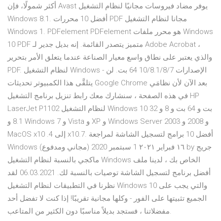
أكثر شمولًا، فإن Avast يوفر مضاد فيروسات مجانيًا لنظام التشغيل
Windows 8.1. أفضل 10 محررات PDF مجانا لنظام التشغيل
Windows 1. PDFelement PDFelement هو محرر ملفات Windows
10 PDF متميز يتصدر القائمة. إنه بديل جدير لـ Adobe Acrobat ،
والذي يعتبر على نطاق واسع معيار الصناعة عندما يتعلق الأمر بتحرير
PDF. لنظام التشغيل Windows - الإصدارات 10/8.1/8/7 64 بت. لن
يتلقَّى هذا الكمبيوتر تحديثات Google Chrome بعد الآن لأن نظامَي
في هذه الصفحة ، سنشارك معك رابط تنزيل برنامج التشغيل HP
LaserJet P1102 لنظام التشغيل Windows 10 32 بت و 64 بت و 8 و
8.1 و Windows 7 و Vista و XP و Windows Server 2003 و 2008 و
MacOS x10 .4 إلى x10.7. أفضل 10 برامج لتسجيل الشاشة لمراجعة
Windows (مجاني ومدفوع) ١٦ فبراير ٢٠٢١ 1 سبتمبر 2020 by جريج
ماكجي بالنسبة لنظام التشغيل Windows الخاص بك ، لدينا ملف
أفضل برنامج لتسجيل الشاشة توصيات بالنسبة لك. 06.03.2021 لقد
نظرنا في التطبيقات لنظام التشغيل Windows 10 والتي يجب على
الجميع تثبيتها على الفور - وكلها مجانية تقريبًا! إذا كنت لا تفضل أحد
مفضلاتنا ، فستجد بديلاً مناسبًا دون الكثير من المتاعب.