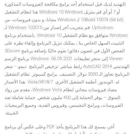
التهديد لديك قبل استخدام أحد برامج مكافحة الفيروسات المذكورة
هنا لنظام التشغيل Windows 10 أو 7 أو أي ‫قم بنتزيل Windows
10Build 10074 (64 bit) لـ Windows مجانا، و بدون فيروسات، من
Uptodown. قم بتجريب آخر إصدار من Windows 102015 لـ
Windows متوافق مع نظام التشغيل Windows 10. باستخدام برنامج
التثبيت السهل الخاص بنا ، يمكنك تنزيل البرنامج وإلقاء نظرة على
الفحص الأول في غضون دقائق! نقوم حاليًا بإضافة برنامج 3Dicom
Viewer إلى متجر تطبيقات Windows. 06.03.2021 برنامج الرسم
الهندسي AutoCAD 2014 رابط مباشر. ترخيص البرنامج. ديمو – سعر
البرنامج تجاوز الـ 3000 دولار. التصنيف. برامج كمبيوتر. نظام التشغيل
له. الويندوز. أنظمة التشغيل الأخرى. 8/7/Vista/XP. هذا الأصدار
مضاد فيروسات مجاني لنظام Windows Vista، مقدم من رواد
السوق – يوفر الحماية إلى 400 مليون شخص. حماية شاملة ضد
الفيروسات، وبرامج التجسس، وفيروس الفدية، وجميع البرمجيات
الخبيثة.
وعلى عكس أي برنامج PDF أخر، يسمح لك هذا البرنامج بأخذ