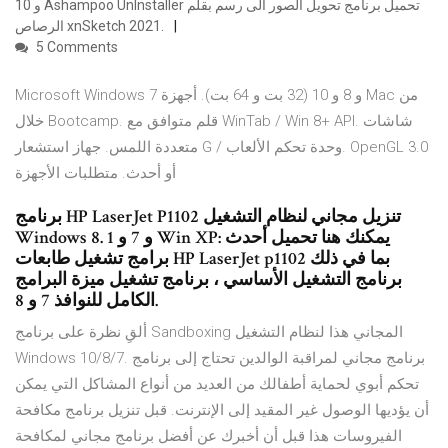
و 10 Ashampoo UnInstaller تحميل برنامج تحويل الصور الى رسم بقلم
الرصاص xnSketch 2021.
5 Comments
Microsoft Windows 7 و 8 و 10 (32 بت و 64 بت). أجهزة Mac من
خلال Bootcamp. قلم متوافق مع WinTab / Win 8+ API. شاشات
متعددة اللمس. جهاز استشعار G / وحدة تحكم الألعاب. OpenGL 3.0
أو أحدث. متطلبات الأجهزة
برنامج HP LaserJet P1102 تنزيل مجاني لنظام التشغيل
Windows 8. 1 و 7 و Win XP: يمكنك هنا تحميل أحدث
برامج تشغيل طابعات HP LaserJet p1102 بما في ذلك
برنامج التشغيل الأساسي ، برنامج تشغيل ميزة البرامج
الكامل للنوافذ 7 و 8.
ألقِ نظرة على برنامج Sandboxing المجاني هذا لنظام التشغيل
Windows 10/8/7. برنامج مجاني لمراقبة الوالدين تحتاج إلى برنامج
تحكم أبوي لحماية أطفالك من العديد من أنواع المشاكل التي يمكن
أن يؤديها الوصول غير المقيد إلى الإنترنت. قبل تنزيل برنامج مكافحة
الفيروسات هذا قبل أن أخبرك عن أفضل برنامج مجاني لمكافحة