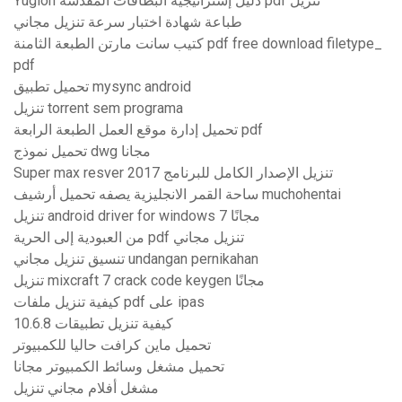
Yugioh دليل إستراتيجية البطاقات المقدسة pdf تنزيل
طباعة شهادة اختبار سرعة تنزيل مجاني
كتيب سانت مارتن الطبعة الثامنة pdf free download filetype_
pdf
تحميل تطبيق mysync android
تنزيل torrent sem programa
تحميل إدارة موقع العمل الطبعة الرابعة pdf
تحميل نموذج dwg مجانا
Super max resver 2017 تنزيل الإصدار الكامل للبرنامج
ساحة القمر الانجليزية يصفه تحميل أرشيف muchohentai
تنزيل android driver for windows 7 مجانًا
من العبودية إلى الحرية pdf تنزيل مجاني
تنسيق تنزيل مجاني undangan pernikahan
تنزيل mixcraft 7 crack code keygen مجانًا
كيفية تنزيل ملفات pdf على ipas
كيفية تنزيل تطبيقات 10.6.8
تحميل ماين كرافت حاليا للكمبيوتر
تحميل مشغل وسائط الكمبيوتر مجانا
مشغل أفلام مجاني تنزيل