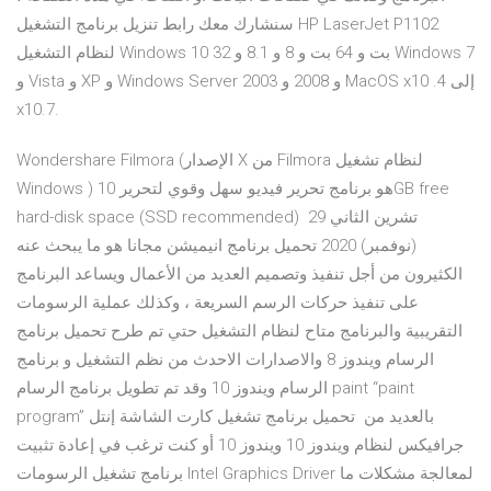
سنشارك معك رابط تنزيل برنامج التشغيل HP LaserJet P1102
لنظام التشغيل Windows 10 32 بت و 64 بت و 8 و 8.1 و Windows 7
و Vista و XP و Windows Server 2003 و 2008 و MacOS x10 .4 إلى
x10.7.
Wondershare Filmora (الإصدار X من Filmora لنظام تشغيل
Windows ) هو برنامج تحرير فيديو سهل وقوي لتحرير 10GB free
hard-disk space (SSD recommended) 29 تشرين الثاني
(نوفمبر) 2020 تحميل برنامج انيميشن مجانا هو ما يبحث عنه
الكثيرون من أجل تنفيذ وتصميم العديد من الأعمال ويساعد البرنامج
على تنفيذ حركات الرسم السريعة ، وكذلك عملية الرسومات
التقريبية والبرنامج متاح لنظام التشغيل حتي تم طرح تحميل برنامج
الرسام ويندوز 8 والاصدارات الاحدث من نظم التشغيل و برنامج
الرسام ويندوز 10 وقد تم تطويل برنامج الرسام paint “paint
program” بالعديد من تحميل برنامج تشغيل كارت الشاشة إنتل
جرافيكس لنظام ويندوز 10 ويندوز 10 أو كنت ترغب في إعادة تثبيت
برنامج تشغيل الرسومات Intel Graphics Driver لمعالجة مشكلات ما