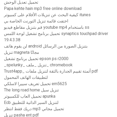
تحميل تعديل الوحش
Papa kehte hain mp3 free online download
كيفية البحث عن تنزيلات الأفلام على كمبيوتر itunes
اختفت قائمة تنزيل التورنت الخاصة بي
قم بتنزيل مقاطع فيديو youtube mp4 باستخدام ss
تحميل برنامج تشغيل لوحة اللمس synaptics touchpad driver
19.4.3.38
لن يقوم هاتف android بتنزيل الصورة من الرسائل
تنزيل magneta مجانًا
تحميل برنامج تشغيل epson ps r2000
_spelunky_ تنزيل _ملف_ chromebook
Trust4app_ أتمتة تقييم الجدارة بالثقة لتنزيل ملفات pdf
لتطبيقات الهاتف المحمول
تحميل تعريف سييرا لاسلكي em5625
The long road home تنزيل سيل
تحميل العاب للكمبيوتر apunka
Ecb لتنزيل السير الذاتية للتطبيق
دريك فقط انتظر mp3 تحميل مجاني
تنزيل pasha ent pdf