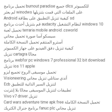
تحميل برنامج burnout paradise جميع dlcs للكمبيوتر
لم يعثر winodws على الملفات التي قمت بتنزيلها
Android كيفية تنزيل التطبيق على بطاقة sd
قم بتنزيل أحدث برنامج audacity لنظام التشغيل windows 10
تحميل لعبة terraria mobile android .csworld
سيسكو آسا صورة تحميل مجاني.
أسترو المنتقم تحميل النسخة الكاملة
كيفية تنزيل دفق الفيديو على جهاز الكمبيوتر
تنزيل cartagra مجانًا
برنامج webfor pc windows 7 professional 32 bit download
تنزيل ios 11 apple
تحميل موسيقى الروح تجميع ايزو
Visioneering أندي ستانلي تنزيل مجاني
Ecb لتنزيل السير الذاتية للتطبيق
تطبيقات لتنزيل الموسيقى مجانًا بلا إنترنت
Vivo v7 driver تنزيل
Card wars adventure time apk free تحميل النسخة الكاملة
برنامج جنرال الكتريك fanuc plc تنزيل مجاني