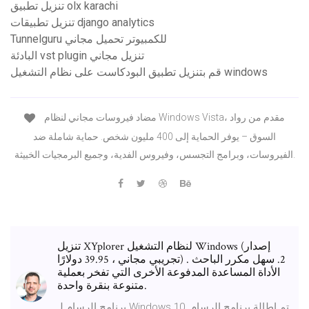
تنزيل تطبيق olx karachi
تنزيل تطبيقات django analytics
Tunnelguru للكمبيوتر تحميل مجاني
البادئة vst plugin تنزيل مجاني
قم بتنزيل تطبيق البودكاست على نظام التشغيل windows
مضاد فيروسات مجاني لنظام Windows Vista، مقدم من رواد
السوق – يوفر الحماية إلى 400 مليون شخص. حماية شاملة ضد
الفيروسات، وبرامج التجسس، وفيروس الفدية، وجميع البرمجيات الخبيثة.
تنزيل XYplorer لنظام التشغيل Windows (إصدار
تجريبي مجاني ، 39.95 دولارًا) 2. سهل مكرر الباحث .
الأداة المساعدة المدفوعة الأخرى التي تفخر بعملية
متنوعة بنقرة واحدة.
برنامج الرسام لـ Windows 10. تم إطالة برنامج الرسام