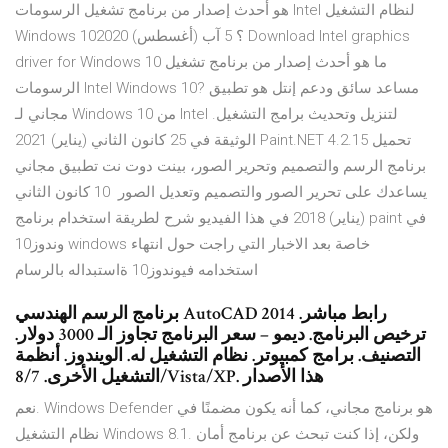
هو أحدث إصدار من برنامج تشغيل الرسومات Intel لنظام التشغيل
Windows 10؟ 5 آب (أغسطس) 2020 Download Intel graphics
driver for Windows 10 ما هو أحدث إصدار من برنامج تشغيل
الرسومات Intel Windows 10? مساعد سائق ودعم إنتل هو تطبيق
مجاني لـ Windows 10 من Intel لتنزيل وتحديث برامج التشغيل.
الوثيقة في 25 كانون الثاني (يناير) 2021 Paint.NET 4.2.15 تحميل
برنامج الرسم والتصميم وتحرير الصور، بينت دوت نت تطبيق مجاني
يساعدك على تحرير الصور والتصميم وتعديل الصور 10 كانون الثاني
(يناير) 2018 في هذا الفيديو شرح لطريقة استخدام برنامج paint في
وندوز10 windows خاصة بعد الاخبار التي راجت حول انتهاء
استخدامه فيوندوز10 ةاستبداله بالرسام
برنامج الرسم الهندسي AutoCAD 2014 رابط مباشر.
ترخيص البرنامج. ديمو – سعر البرنامج تجاوز الـ 3000 دولار.
التصنيف. برامج كمبيوتر. نظام التشغيل له. الويندوز. أنظمة
التشغيل الأخرى. 8/7/Vista/XP. هذا الأصدار
نعم. Windows Defender هو برنامج مجاني، كما أنه يكون مضمنًا في
نظام التشغيل Windows 8.1. ولكن، إذا كنت تبحث عن برنامج أمان