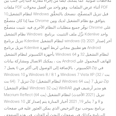
ملاحظات صوتية. كما يمكّنك أيضًا من إجراء مقارنة جنبًا إلى جنب بين
ملفات PDF أثناء عرض الملفات. وهو واحد من أفضل محولات PDF
لنظام التشغيل,10 Windows قبل تنزيل المتصفِّح، ننصحك بالتحقُّق
مما إذا كان متصفِّح Chrome يتوافق مع نظام التشغيل لديك ومِن
توفّر جميع متطلبات النظام الأخرى فيه. تثبيت متصفِّح Chrome على
نظام التشغيل Windows. نزِّل ملف التثبيت. برنامج Kdenlive واحد
تنزيل برنامج Kdenlive لنظام التشغيل windows أخر إصدار 2021 (0)
تنزيل برنامج Kdenlive هو تطبيق مجاني لربط أجهزة Android
بأجهزة الكمبيوتر لنظام التشغيل Windows لنظام التشغيل 32 و 64
بت ، يمكنك الاتصال ومشاركة بيانات Android للهاتف المحمول على
الكمبيوتر ، بالإضافة إلى الوصول إلى أكثر من 6 يعمل 7-Zip في
Windows 10 و Windows 8 / 8.1 و Windows 7 Vista XP (32 بت /
64 بت). تنزيل 7-Zip (لنظام التشغيل Windows 64 بت) تنزيل 7-Zip
(لنظام التشغيل Windows 32 بت) WinRAR هو مدير أرشيف قوي.
Macrium Reflect (64 بت) تنزيل (2021 الأحدث) لنظام التشغيل
Windows 10 و 8 و 7 يناير 19, 2021 أخبار المنارة يتم إصدار كل
برنامج بموجب نوع الترخيص الذي يمكن العثور عليه في صفحات
البرنامج وكذلك في صفحات البحث أو الفئات. في هذه الصفحة ،